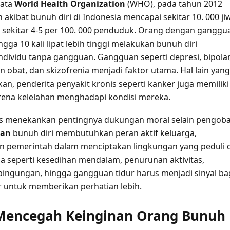
ata
World Health Organization
(WHO), pada tahun 2012
akibat bunuh diri di Indonesia mencapai sekitar 10. 000 ji
u sekitar 4-5 per 100. 000 penduduk. Orang dengan ganggu
ingga 10 kali lipat lebih tinggi melakukan bunuh diri
ndividu tanpa gangguan. Gangguan seperti depresi, bipolar
 obat, dan skizofrenia menjadi faktor utama. Hal lain yang
kan, penderita penyakit kronis seperti kanker juga memiliki
karena kelelahan menghadapi kondisi mereka.
is menekankan pentingnya dukungan moral selain pengob
han
bunuh diri membutuhkan peran aktif keluarga,
n pemerintah dalam menciptakan lingkungan yang peduli 
ala seperti kesedihan mendalam, penurunan aktivitas,
ingungan, hingga gangguan tidur harus menjadi sinyal ba
ar untuk memberikan perhatian lebih.
 Mencegah Keinginan Orang Bunuh