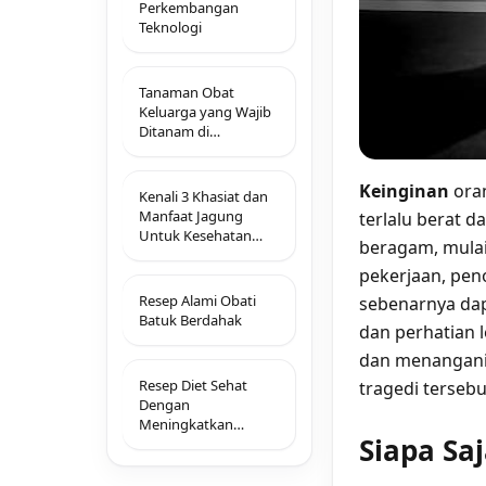
Perkembangan
Teknologi
Tanaman Obat
Keluarga yang Wajib
Ditanam di
Pekarangan Rumah
Keinginan
oran
Kenali 3 Khasiat dan
Manfaat Jagung
terlalu berat d
Untuk Kesehatan
beragam, mulai 
Anda
pekerjaan, peno
Resep Alami Obati
sebenarnya dap
Batuk Berdahak
dan perhatian 
dan menangani 
Resep Diet Sehat
tragedi tersebut
Dengan
Meningkatkan
Siapa Saj
Metabolisme Tubuh