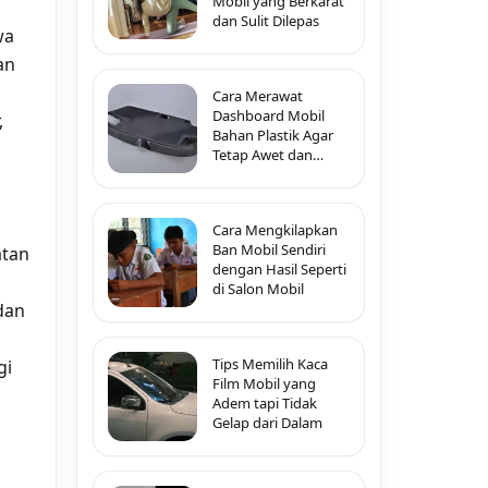
Mobil yang Berkarat
dan Sulit Dilepas
wa
an
Cara Merawat
Dashboard Mobil
,
Bahan Plastik Agar
Tetap Awet dan
Tidak Pecah-Pecah
Cara Mengkilapkan
Ban Mobil Sendiri
atan
dengan Hasil Seperti
di Salon Mobil
dan
Tips Memilih Kaca
gi
Film Mobil yang
Adem tapi Tidak
Gelap dari Dalam