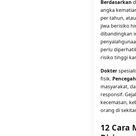
Berdasarkan
d
angka kematian 
per tahun, ata
jiwa berisiko h
dibandingkan i
penyalahgunaan
perlu diperhati
risiko tinggi 
Dokter
spesial
fisik.
Pencega
masyarakat, da
responsif. Gej
kecemasan, keb
orang di sekit
12 Cara