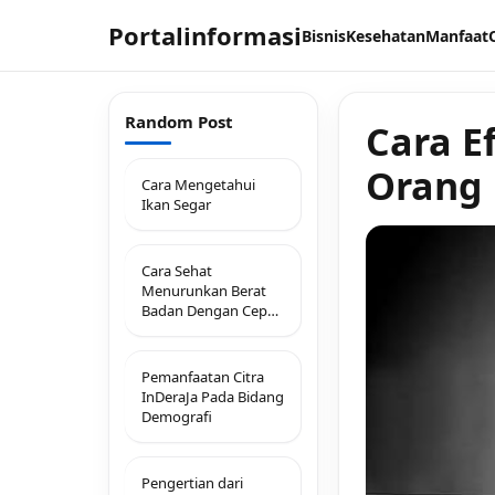
Portalinformasi
Bisnis
Kesehatan
Manfaat
Random Post
Cara E
Orang 
Cara Mengetahui
Ikan Segar
Cara Sehat
Menurunkan Berat
Badan Dengan Cepat
Yang Alami
Pemanfaatan Citra
InDeraJa Pada Bidang
Demografi
Pengertian dari