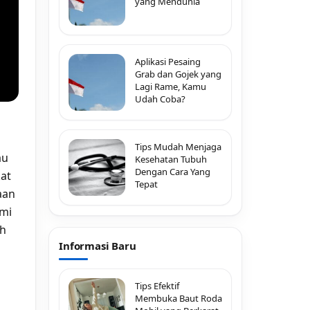
yang Mendunia
Aplikasi Pesaing
Grab dan Gojek yang
Lagi Rame, Kamu
Udah Coba?
Tips Mudah Menjaga
au
Kesehatan Tubuh
Dengan Cara Yang
kat
Tepat
aan
ami
ah
Informasi Baru
Tips Efektif
Membuka Baut Roda