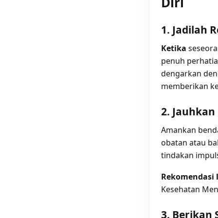
Diri
1. Jadilah 
Ketika
seseora
penuh perhati
dengarkan deng
memberikan ke
2. Jauhkan
Amankan benda-b
obatan atau ba
tindakan impul
Rekomendasi l
Kesehatan Ment
3. Berikan