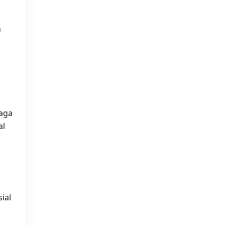
n
raga
al
ial