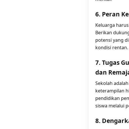
6. Peran K
Keluarga harus
Berikan dukun
potensi yang d
kondisi rentan.
7. Tugas G
dan Remaj
Sekolah adalah
keterampilan h
pendidikan pe
siswa melalui 
8. Dengark