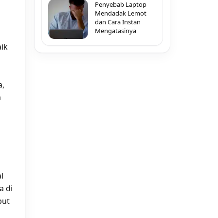
Penyebab Laptop
Mendadak Lemot
dan Cara Instan
Mengatasinya
ik
a,
a
l
a di
but