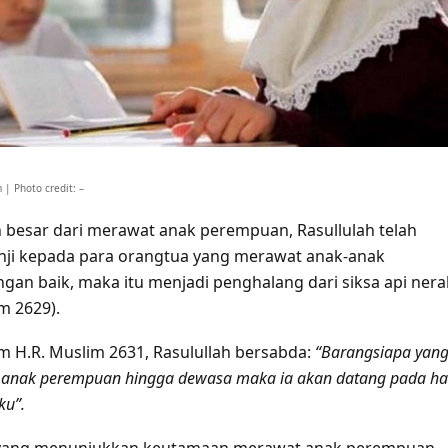
| Photo credit: –
besar dari merawat anak perempuan, Rasullulah telah
nji kepada para orangtua yang merawat anak-anak
an baik, maka itu menjadi penghalang dari siksa api nera
im 2629).
m H.R. Muslim 2631, Rasulullah bersabda:
“Barangsiapa yan
anak perempuan hingga dewasa maka ia akan datang pada ha
ku”.
 yang menunjukkan keutamaan merawat anak perempuan,