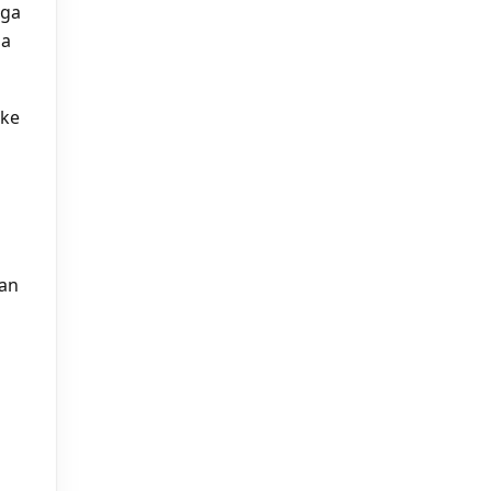
gga
ua
 ke
kan