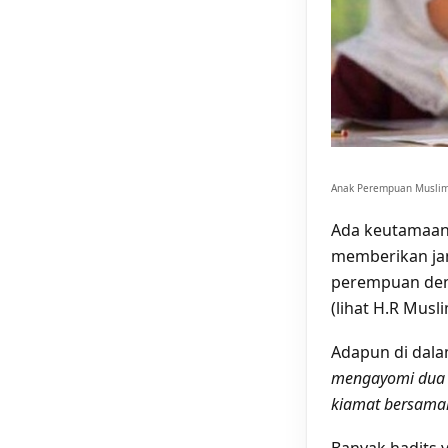
Anak Perempuan Muslim 
Ada keutamaan 
memberikan ja
perempuan deng
(lihat H.R Musl
Adapun di dala
mengayomi dua 
kiamat bersama
Banyak hadits