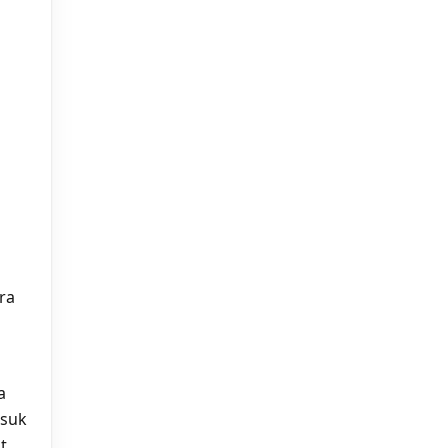
ra
a
asuk
t