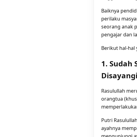
Baiknya pendi
perilaku masya
seorang anak p
pengajar dan la
Berikut hal-ha
1. Sudah
Disayang
Rasulullah mer
orangtua (khus
memperlakuka
Putri Rasulull
ayahnya memper
mengunjungi a