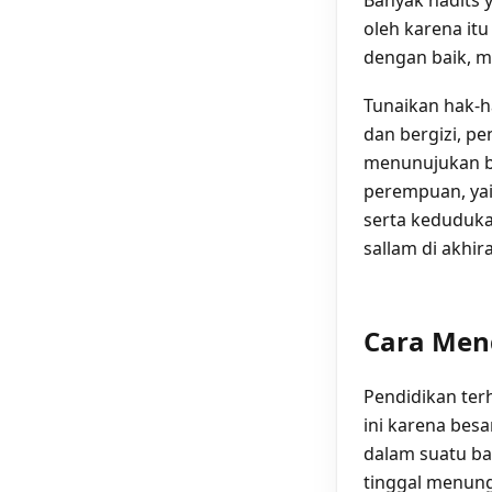
oleh karena i
dengan baik, m
Tunaikan hak-
dan bergizi, pe
menunujukan b
perempuan, yai
serta keduduka
sallam di akhira
Cara Men
Pendidikan ter
ini karena bes
dalam suatu ba
tinggal menun