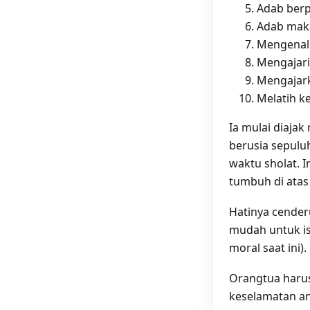
Adab ber
Adab mak
Mengenalk
Mengajar
Mengajar
Melatih ke
Ia mulai diajak
berusia sepulu
waktu sholat. 
tumbuh di atas
Hatinya cender
mudah untuk is
moral saat ini).
Orangtua harus
keselamatan ana