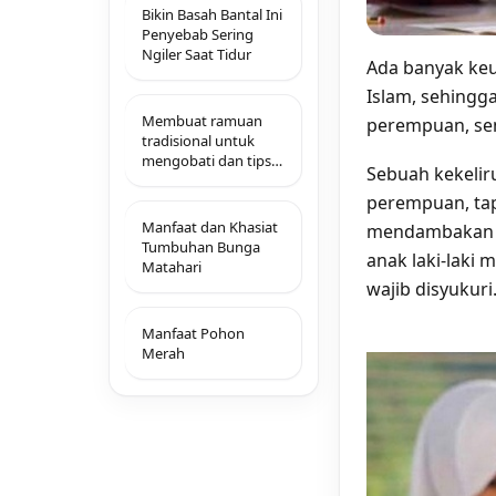
Bikin Basah Bantal Ini
Penyebab Sering
Ngiler Saat Tidur
Ada banyak ke
Islam, sehingg
Membuat ramuan
perempuan, sem
tradisional untuk
mengobati dan tips
Sebuah kekelir
mencegah sakit
maag
perempuan, tap
Manfaat dan Khasiat
mendambakan se
Tumbuhan Bunga
anak laki-laki
Matahari
wajib disyukuri
Manfaat Pohon
Merah