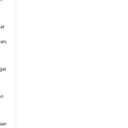
at
uan,
gai
an
uan