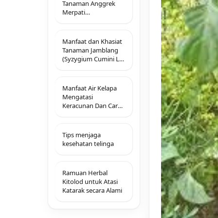
Tanaman Anggrek
Merpati
(Dendrobium
Crumenatum Sw)
Manfaat dan Khasiat
Tanaman Jamblang
(Syzygium Cumini L.
Skeels)
Manfaat Air Kelapa
Mengatasi
Keracunan Dan Cara
Mengobatinya
Tips menjaga
kesehatan telinga
Ramuan Herbal
Kitolod untuk Atasi
Katarak secara Alami