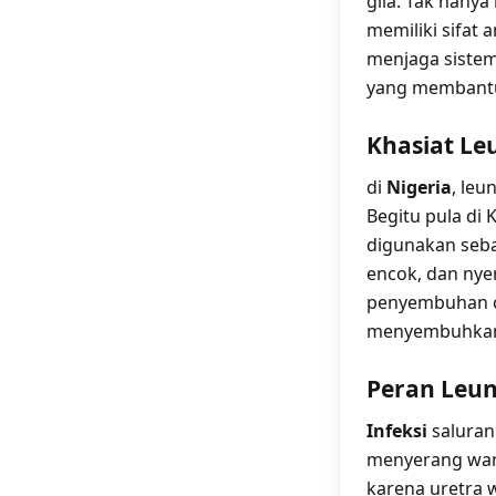
gila. Tak hany
memiliki sifat
menjaga sistem 
yang membantu 
Khasiat Le
di
Nigeria
, le
Begitu pula di
digunakan seba
encok, dan nye
penyembuhan c
menyembuhkan 
Peran Leun
Infeksi
saluran
menyerang wanit
karena uretra 