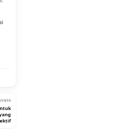
n.
si
AHNYA
ntuk
yang
ektif