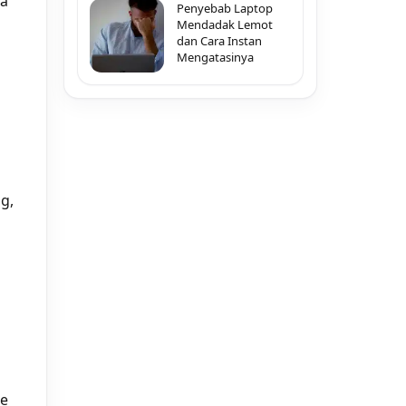
ca
Penyebab Laptop
Mendadak Lemot
dan Cara Instan
Mengatasinya
g,
ke