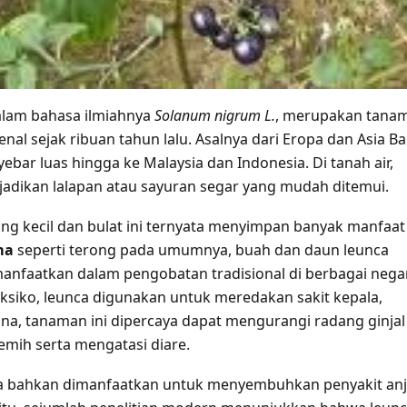
alam bahasa ilmiahnya
Solanum nigrum L.
, merupakan tana
nal sejak ribuan tahun lalu. Asalnya dari Eropa dan Asia Ba
bar luas hingga ke Malaysia dan Indonesia. Di tanah air,
ijadikan lalapan atau sayuran segar yang mudah ditemui.
ng kecil dan bulat ini ternyata menyimpan banyak manfaat
ma
seperti terong pada umumnya, buah dan daun leunca
anfaatkan dalam pengobatan tradisional di berbagai nega
eksiko, leunca digunakan untuk meredakan sakit kepala,
ina, tanaman ini dipercaya dapat mengurangi radang ginjal
mih serta mengatasi diare.
ca bahkan dimanfaatkan untuk menyembuhkan penyakit anj