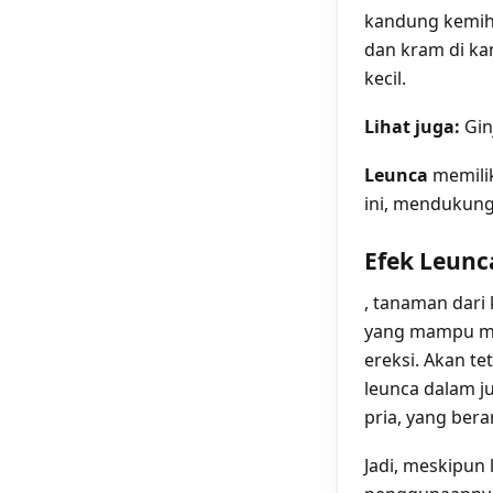
kandung kemih. 
dan kram di ka
kecil.
Lihat juga:
Gin
Leunca
memili
ini, mendukung
Efek Leunc
, tanaman dari
yang mampu me
ereksi. Akan t
leunca dalam j
pria, yang ber
Jadi, meskipun