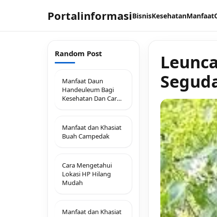
Portalinformasi
Bisnis
Kesehatan
Manfaat
Random Post
Leunca
Segud
Manfaat Daun
Handeuleum Bagi
Kesehatan Dan Cara
Mengolahnya
Manfaat dan Khasiat
Buah Campedak
Cara Mengetahui
Lokasi HP Hilang
Mudah
Manfaat dan Khasiat