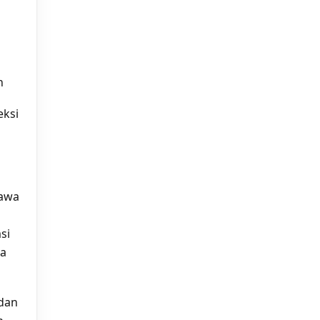
n
eksi
yawa
si
da
 dan