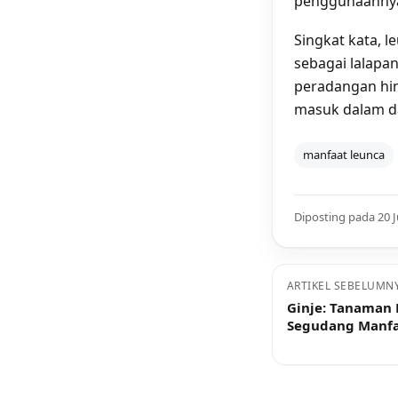
penggunaanny
Singkat kata, l
sebagai lalapan
peradangan hin
masuk dalam da
manfaat leunca
Diposting pada 20 J
ARTIKEL SEBELUMN
Ginje: Tanaman
Segudang Manfa