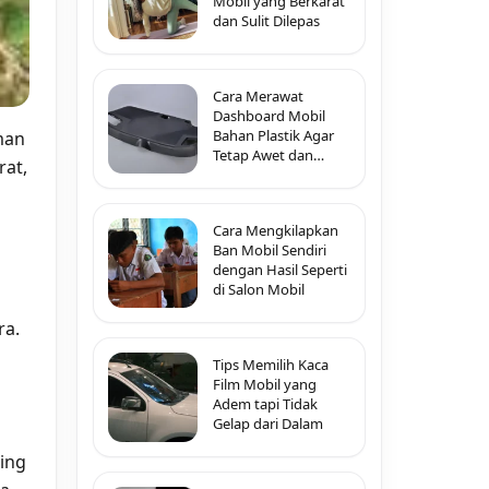
Mobil yang Berkarat
dan Sulit Dilepas
Cara Merawat
Dashboard Mobil
Bahan Plastik Agar
man
Tetap Awet dan
rat,
Tidak Pecah-Pecah
Cara Mengkilapkan
Ban Mobil Sendiri
dengan Hasil Seperti
di Salon Mobil
ra.
Tips Memilih Kaca
Film Mobil yang
Adem tapi Tidak
Gelap dari Dalam
ing