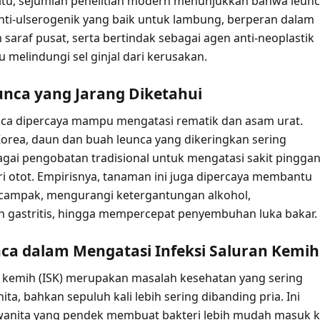
a itu, sejumlah penelitian modern menunjukkan bahwa leun
 anti-ulserogenik yang baik untuk lambung, berperan dalam
saraf pusat, serta bertindak sebagai agen anti-neoplastik
melindungi sel ginjal dari kerusakan.
unca yang Jarang Diketahui
unca dipercaya mampu mengatasi rematik dan asam urat.
 Korea, daun dan buah leunca yang dikeringkan sering
gai pengobatan tradisional untuk mengatasi sakit pinggan
ri otot. Empirisnya, tanaman ini juga dipercaya membantu
ampak, mengurangi ketergantungan alkohol,
gastritis, hingga mempercepat penyembuhan luka bakar.
ca dalam Mengatasi Infeksi Saluran Kemih
 kemih (ISK) merupakan masalah kesehatan yang sering
a, bahkan sepuluh kali lebih sering dibanding pria. Ini
wanita yang pendek membuat bakteri lebih mudah masuk 