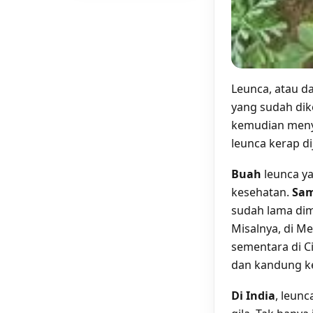
Leunca, atau d
yang sudah dike
kemudian menye
leunca kerap d
Buah
leunca ya
kesehatan.
Sa
sudah lama dim
Misalnya, di M
sementara di C
dan kandung ke
Di India
, leun