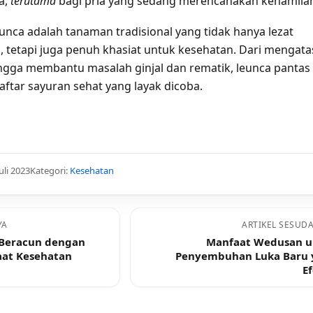
a,
terutama
bagi pria yang sedang merencanakan kehamila
eunca adalah tanaman tradisional yang tidak hanya lezat
, tetapi juga penuh khasiat untuk kesehatan. Dari mengata
gga membantu masalah ginjal dan rematik, leunca pantas
ftar sayuran sehat yang layak dicoba.
uli 2023
Kategori:
Kesehatan
YA
ARTIKEL SESUD
 Beracun dengan
Manfaat Wedusan u
at Kesehatan
Penyembuhan Luka Baru 
Ef