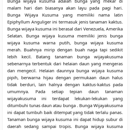
Bunga
wijaya
kusuma
adalah bunga yang mekar di
malam hari dan biasanya akan layu pada pagi hari.
Bunga Wijaya Kusuma yang memiliki nama latin
Epiphyllum Anguliger ini termasuk jenis tanaman kaktus.
Bunga wijaya kusuma ini berasal dari Venezuela, Amerika
Selatan. Bunga wijaya kusuma memiliki jenis bunga
wijaya kusuma warna putih,
bunga
wijaya
kusuma
merah. Buahnya mirip dengan buah naga tapi sedikit
lebih kecil. Batang tanaman bunga wijayakusuma
sebenarnya terbentuk dari helaian daun yang mengeras
dan mengecil. Helaian daunnya bunga wijaya kusuma
pipih, berwarna hijau dengan permukaan daun halus
tidak berduri, lain halnya dengan kaktus-kaktus pada
umumnya. Pada setiap tepian daun tanaman
wijayakusuma ini terdapat lekukan-lekukan yang
ditumbuhi tunas daun atau bunga . Bunga Wijayakusuma
ini dapat tumbuh baik ditempat yang tidak terlalu panas.
Tanaman bunga wijaya kusuma ini dapat hidup subur di
daerah sedang sampai tropis.
Bunga
wijaya
kusuma