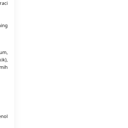
raci
ning
gum,
ik),
emih
enol