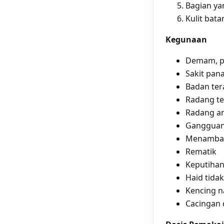
Bagian ya
Kulit bat
Kegunaan
Demam, pu
Sakit pan
Badan ter
Radang te
Radang ama
Gangguan 
Menambah
Rematik
Keputihan
Haid tidak
Kencing n
Cacingan d