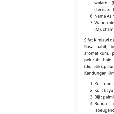
walatol 
(Ternate, 
Nama Asi
Wang mien
(M), champ
Sifat Kimiawi 
Rasa pahit, b
aromatikum, p
peluruh haid 
(diuretik), pelu
Kandungan Kim
Kulit dan 
Kulit kayu
Biji : pal
Bunga : m
isoeugeno