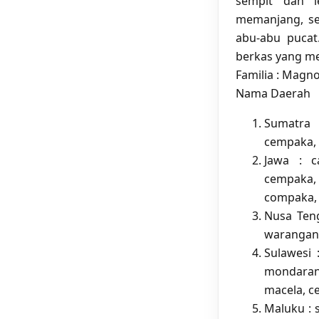
sempit dan l
memanjang, se
abu-abu pucat
berkas yang m
Familia : Magno
Nama Daerah
Sumatra 
cempaka, 
Jawa : c
cempaka, 
compaka,
Nusa Ten
warangan 
Sulawesi
mondaran
macela, c
Maluku : 