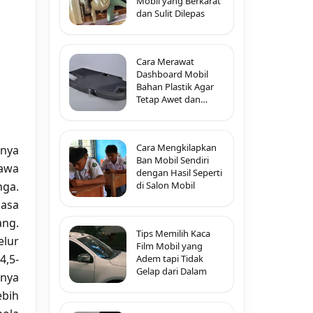
Mobil yang Berkarat
dan Sulit Dilepas
Cara Merawat
Dashboard Mobil
Bahan Plastik Agar
Tetap Awet dan
Tidak Pecah-Pecah
Cara Mengkilapkan
unya
Ban Mobil Sendiri
awa
dengan Hasil Seperti
nga.
di Salon Mobil
asa
ang.
Tips Memilih Kaca
elur
Film Mobil yang
4,5-
Adem tapi Tidak
Gelap dari Dalam
unya
ebih