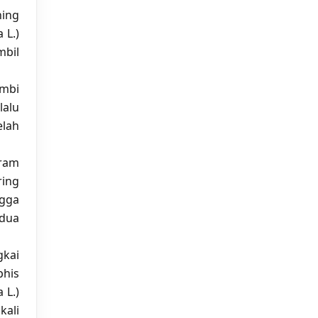
ning
 L.)
mbil
umbi
lalu
elah
ram
ring
ngga
 dua
gkai
phis
 L.)
kali