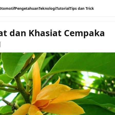
Otomotif
Pengetahuan
Teknologi
Tutorial
Tips dan Trick
t dan Khasiat Cempaka
g