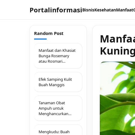
Portalinformasi
Bisnis
Kesehatan
Manfaat
Random Post
Manfaa
Kunin
Manfaat dan Khasiat
Bunga Rosemary
atau Rosmari
(Rosemarynus
Officinalis L)
Efek Samping Kulit
Buah Manggis
Tanaman Obat
Ampuh untuk
Menghancurkan
Batu Empedu
Mengkudu: Buah