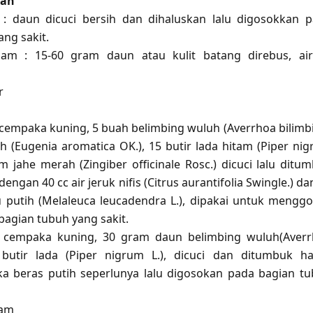
ian
 : daun dicuci bersih dan dihaluskan lalu digosokkan 
ng sakit.
am : 15-60 gram daun atau kulit batang direbus, ai
r
cempaka kuning, 5 buah belimbing wuluh (Averrhoa bilimbi 
ih (Eugenia aromatica OK.), 15 butir lada hitam (Piper ni
m jahe merah (Zingiber officinale Rosc.) dicuci lalu ditu
engan 40 cc air jeruk nifis (Citrus aurantifolia Swingle.) da
 putih (Melaleuca leucadendra L.), dipakai untuk mengg
agian tubuh yang sakit.
cempaka kuning, 30 gram daun belimbing wuluh(Aver
 butir lada (Piper nigrum L.), dicuci dan ditumbuk ha
a beras putih seperlunya lalu digosokan pada bagian t
lam