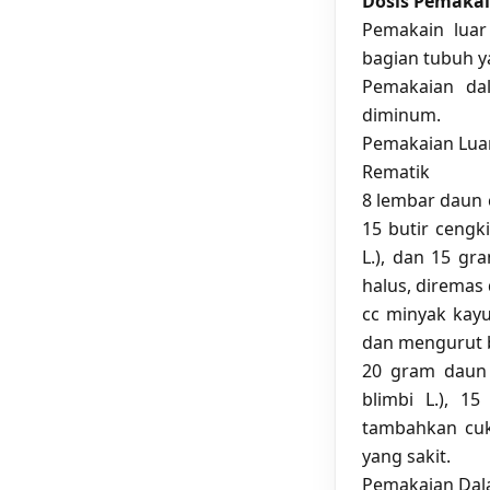
Dosis Pemaka
Pemakain luar
bagian tubuh ya
Pemakaian dal
diminum.
Pemakaian Lua
Rematik
8 lembar daun 
15 butir cengk
L.), dan 15 gra
halus, diremas d
cc minyak kayu
dan mengurut b
20 gram daun 
blimbi L.), 15
tambahkan cuk
yang sakit.
Pemakaian Da