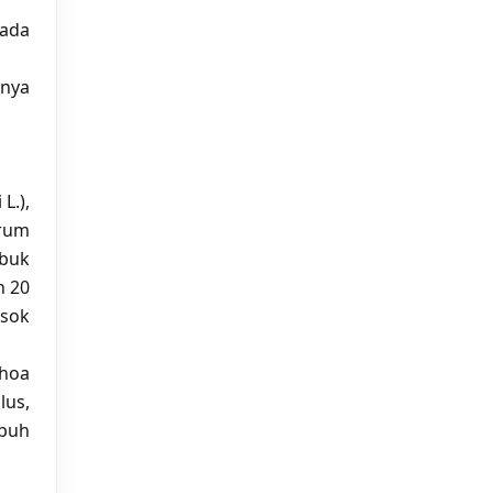
pada
rnya
L.),
grum
mbuk
n 20
osok
rhoa
lus,
ubuh