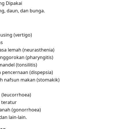
ng Dipakai
ang, daun, dan bunga.
sing (vertigo)
as
asa lemah (neurasthenia)
nggorokan (pharyngitis)
ndel (tonsilitis)
pencernaan (dispepsia)
 nafsun makan (stomakik)
 (leucorrhoea)
 teratur
anah (gonorrhoea)
an lain-lain.