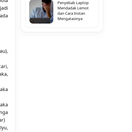
ola
Penyebab Laptop
jadi
Mendadak Lemot
dan Cara Instan
pada
Mengatasinya
u),
ari,
aka,
paka
paka
unga
ar)
lyu,