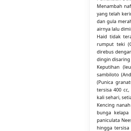
Menambah nafs
yang telah ker
dan gula merah 
airnya lalu dim
Haid tidak te
rumput teki (
direbus dengan 
dingin disaring
Keputihan (l
sambiloto (And
(Punica granat
tersisa 400 cc
kali sehari, seti
Kencing nanah
bunga kelapa 
paniculata Nees
hingga tersisa