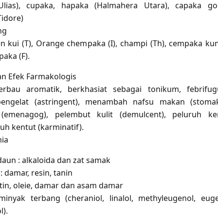
(Ulias), cupaka, hapaka (Halmahera Utara), capaka go
Tidore)
ng
 kui (T), Orange chempaka (I), champi (Th), cempaka ku
aka (F).
dan Efek Farmakologis
erbau aromatik, berkhasiat sebagai tonikum, febrifu
engelat (astringent), menambah nafsu makan (stomak
(emenagog), pelembut kulit (demulcent), peluruh k
ruh kentut (karminatif).
ia
daun : alkaloida dan zat samak
 : damar, resin, tanin
mitin, oleie, damar dan asam damar
inyak terbang (cheraniol, linalol, methyleugenol, eug
l).