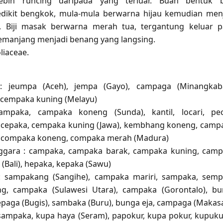
ebih runcing daripada yang terluar. Buah bentuk b
dikit bengkok, mula-mula berwarna hijau kemudian men
. Biji masak berwarna merah tua, tergantung keluar 
emanjang menjadi benang yang langsing.
liaceae.
: jeumpa (Aceh), jempa (Gayo), campaga (Minangkaba
cempaka kuning (Melayu)
ampaka, campaka koneng (Sunda), kantil, locari, pec
cepaka, cempaka kuning (Jawa), kembhang koneng, camp
 compaka koneng, compaka merah (Madura)
ggara : campaka, campaka barak, campaka kuning, cam
(Bali), hepaka, kepaka (Sawu)
 : sampakang (Sangihe), campaka mariri, sampaka, sem
g, campaka (Sulawesi Utara), campaka (Gorontalo), b
epaga (Bugis), sambaka (Buru), bunga eja, campaga (Makas
sampaka, kupa haya (Seram), papokur, kupa pokur, kupuku