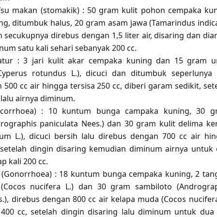
u makan (stomakik) : 50 gram kulit pohon cempaka ku
ing, ditumbuk halus, 20 gram asam jawa (Tamarindus indica
secukupnya direbus dengan 1,5 liter air, disaring dan dia
inum satu kali sehari sebanyak 200 cc.
ratur : 3 jari kulit akar cempaka kuning dan 15 gram 
Cyperus rotundus L.), dicuci dan ditumbuk seperlunya 
500 cc air hingga tersisa 250 cc, diberi garam sedikit, set
 lalu airnya diminum.
eucorrhoea) : 10 kuntum bunga campaka kuning, 30 g
rographis paniculata Nees.) dan 30 gram kulit delima ke
um L.), dicuci bersih lalu direbus dengan 700 cc air hi
, setelah dingin disaring kemudian diminum airnya untuk
ap kali 200 cc.
 (Gonorrhoea) : 18 kuntum bunga cempaka kuning, 2 tan
(Cocos nucifera L.) dan 30 gram sambiloto (Androgra
.), direbus dengan 800 cc air kelapa muda (Cocos nucifera
 400 cc, setelah dingin disaring lalu diminum untuk dua 