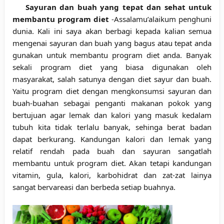
Sayuran dan buah yang tepat dan sehat untuk
membantu program diet
-Assalamu’alaikum penghuni
dunia. Kali ini saya akan berbagi kepada kalian semua
mengenai sayuran dan buah yang bagus atau tepat anda
gunakan untuk membantu program diet anda. Banyak
sekali program diet yang biasa digunakan oleh
masyarakat, salah satunya dengan diet sayur dan buah.
Yaitu program diet dengan mengkonsumsi sayuran dan
buah-buahan sebagai penganti makanan pokok yang
bertujuan agar lemak dan kalori yang masuk kedalam
tubuh kita tidak terlalu banyak, sehinga berat badan
dapat berkurang. Kandungan kalori dan lemak yang
relatif rendah pada buah dan sayuran sangatlah
membantu untuk program diet. Akan tetapi kandungan
vitamin, gula, kalori, karbohidrat dan zat-zat lainya
sangat bervareasi dan berbeda setiap buahnya.