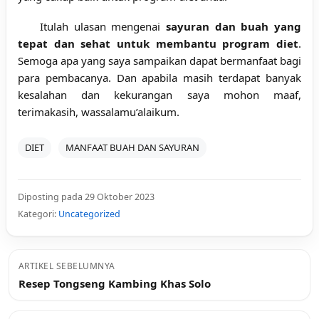
Itulah ulasan mengenai
sayuran dan buah yang
tepat dan sehat untuk membantu program diet
.
Semoga apa yang saya sampaikan dapat bermanfaat bagi
para pembacanya. Dan apabila masih terdapat banyak
kesalahan dan kekurangan saya mohon maaf,
terimakasih, wassalamu’alaikum.
DIET
MANFAAT BUAH DAN SAYURAN
Diposting pada 29 Oktober 2023
Kategori:
Uncategorized
ARTIKEL SEBELUMNYA
Resep Tongseng Kambing Khas Solo