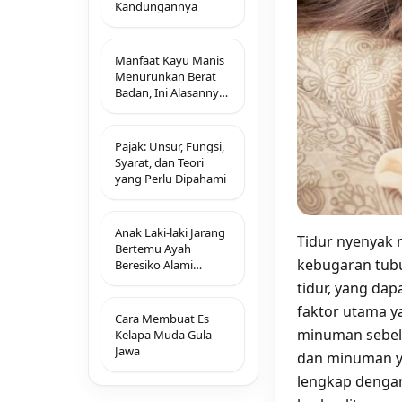
Kandungannya
Manfaat Kayu Manis
Menurunkan Berat
Badan, Ini Alasannya
!
Pajak: Unsur, Fungsi,
Syarat, dan Teori
yang Perlu Dipahami
Anak Laki-laki Jarang
Tidur nyenyak
Bertemu Ayah
kebugaran tubu
Beresiko Alami
Gangguan Perilaku
tidur, yang da
faktor utama y
Cara Membuat Es
minuman sebelu
Kelapa Muda Gula
Jawa
dan minuman 
lengkap dengan