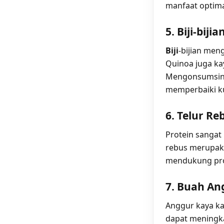
manfaat optimal
5. Biji-bij
Biji
-bijian men
Quinoa juga ka
Mengonsumsiny
memperbaiki kua
6. Telur Re
Protein sangat 
rebus merupaka
mendukung pro
7. Buah An
Anggur kaya k
dapat meningka