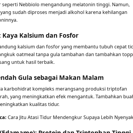
r seperti Nebbiolo mengandung melatonin tinggi. Namun,
 yang sudah diproses menjadi alkohol karena kehilangan
oninnya.
: Kaya Kalsium dan Fosfor
ndung kalsium dan fosfor yang membantu tubuh cepat tid
ngkuk oatmeal tanpa gula tambahan dan tambahkan topp
sang untuk hasil terbaik.
Rendah Gula sebagai Makan Malam
ya karbohidrat kompleks merangsang produksi triptofan
darah, yang meningkatkan efek mengantuk. Tambahkan bua
ningkatkan kualitas tidur.
ca:
Cara Jitu Atasi Tidur Mendengkur Supaya Lebih Nyenya
i (Edamame): Protein dan Triptophan Tinggi