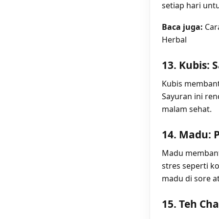
setiap hari unt
Baca juga:
Car
Herbal
13. Kubis:
Kubis membant
Sayuran ini re
malam sehat.
14. Madu: 
Madu membantu
stres seperti 
madu di sore a
15. Teh Ch