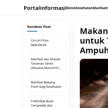
Portalinformasi
Bisnis
Kesehatan
Manfaat
Random Post
Makan
untuk 
Ciri-ciri Priva
lappulacea
Ampuh
Manfaat dan Khasiat
Tanaman Sente
(Alocasia Macrorrhiza
Schott)
Manfaat Bawang
Putih bagi Kesehatan
5 Manfaat Buah
Cempedak dan