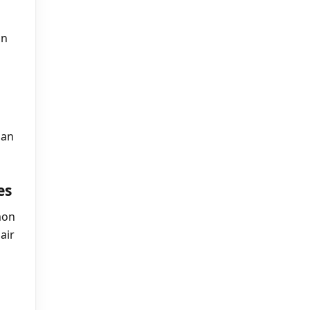
an
nan
es
mon
air