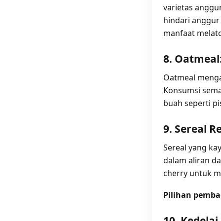
varietas anggu
hindari anggur
manfaat melat
8. Oatmeal
Oatmeal menga
Konsumsi sema
buah seperti pi
9. Sereal 
Sereal yang ka
dalam aliran 
cherry untuk me
Pilihan pemba
10. Kedela