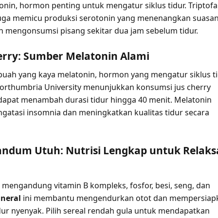
onin, hormon penting untuk mengatur siklus tidur. Triptof
juga memicu produksi serotonin yang menenangkan suasa
an mengonsumsi pisang sekitar dua jam sebelum tidur.
erry: Sumber Melatonin Alami
buah yang kaya melatonin, hormon yang mengatur siklus ti
orthumbria University menunjukkan konsumsi jus cherry
apat menambah durasi tidur hingga 40 menit. Melatonin
tasi insomnia dan meningkatkan kualitas tidur secara
Gandum Utuh: Nutrisi Lengkap untuk Relaks
engandung vitamin B kompleks, fosfor, besi, seng, dan
neral
ini membantu mengendurkan otot dan mempersiap
dur nyenyak. Pilih sereal rendah gula untuk mendapatkan