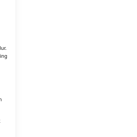
ur.
ing
h
k