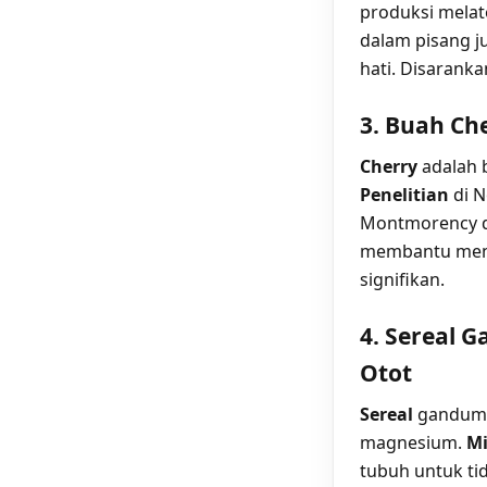
produksi melat
dalam pisang 
hati. Disarank
3. Buah Ch
Cherry
adalah 
Penelitian
di N
Montmorency d
membantu menga
signifikan.
4. Sereal 
Otot
Sereal
gandum m
magnesium.
Mi
tubuh untuk ti