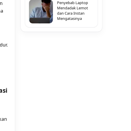
an
Penyebab Laptop
Mendadak Lemot
na
dan Cara Instan
Mengatasinya
dur.
asi
kan