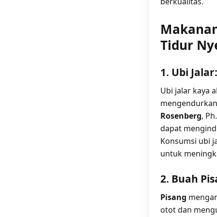
berkualitas.
Makanan
Tidur Ny
1. Ubi Jal
Ubi jalar kaya 
mengendurkan o
Rosenberg
, Ph
dapat mengindu
Konsumsi ubi j
untuk meningkat
2. Buah Pi
Pisang
mengan
otot dan meng