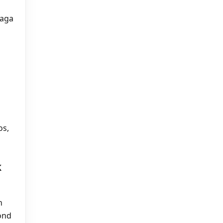
jaga
a
os,
k
h
ond