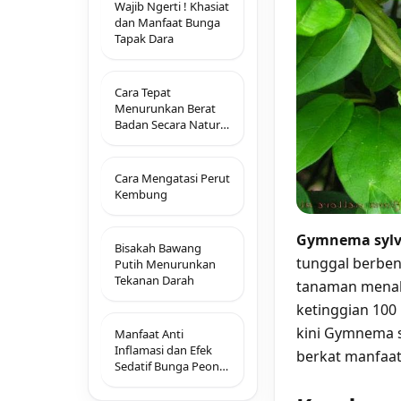
Wajib Ngerti ! Khasiat
dan Manfaat Bunga
Tapak Dara
Cara Tepat
Menurunkan Berat
Badan Secara Natural
Dan Alami Tanpa
Obat
Cara Mengatasi Perut
Kembung
Gymnema sylv
Bisakah Bawang
tunggal berben
Putih Menurunkan
Tekanan Darah
tanaman menah
ketinggian 100 
kini Gymnema s
Manfaat Anti
Inflamasi dan Efek
berkat manfaat
Sedatif Bunga Peony
yang Perlu