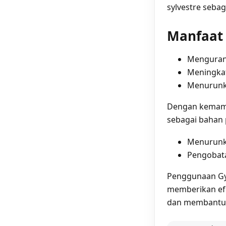
sylvestre sebag
Manfaat 
Mengurang
Meningkat
Menurunka
Dengan kemamp
sebagai bahan
Menurunka
Pengobata
Penggunaan Gy
memberikan efe
dan membantu 