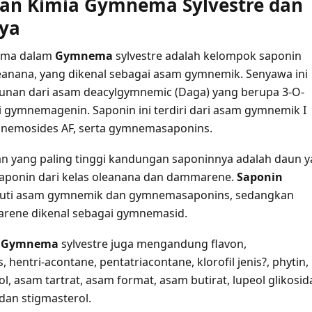
an Kimia Gymnema Sylvestre dan
ya
ama dalam
Gymnema
sylvestre adalah kelompok saponin
leanana, yang dikenal sebagai asam gymnemik. Senyawa ini
unan dari asam deacylgymnemic (Daga) yang berupa 3-O-
i gymnemagenin. Saponin ini terdiri dari asam gymnemik I
mnemosides AF, serta gymnemasaponins.
 yang paling tinggi kandungan saponinnya adalah daun 
ponin dari kelas oleanana dan dammarene.
Saponin
puti asam gymnemik dan gymnemasaponins, sedangkan
rene dikenal sebagai gymnemasid.
,
Gymnema
sylvestre juga mengandung flavon,
 hentri-acontane, pentatriacontane, klorofil jenis?, phytin,
tol, asam tartrat, asam format, asam butirat, lupeol glikosida
 dan stigmasterol.