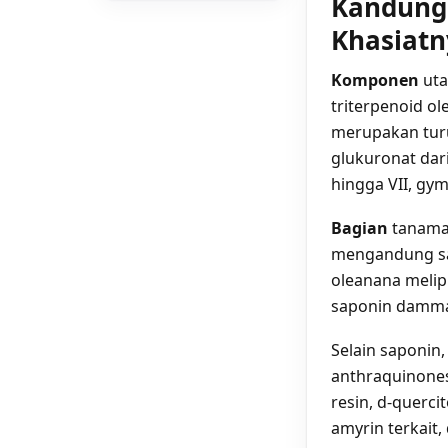
Kandung
Khasiatn
Komponen
ut
triterpenoid o
merupakan tur
glukuronat dar
hingga VII, gy
Bagian
tanaman
mengandung sa
oleanana meli
saponin damma
Selain saponin
anthraquinones,
resin, d-querci
amyrin terkait,