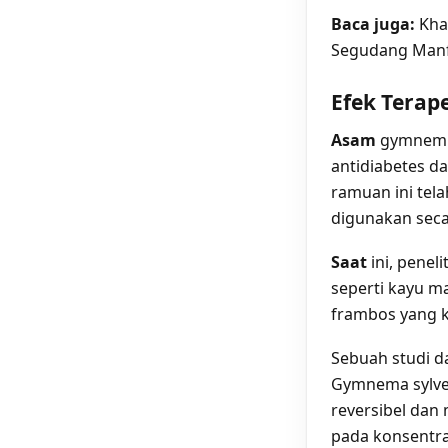
Baca juga:
Kha
Segudang Man
Efek Terape
Asam
gymnemi
antidiabetes da
ramuan ini tel
digunakan seca
Saat
ini, penel
seperti kayu m
frambos yang ke
Sebuah studi d
Gymnema sylves
reversibel dan 
pada konsentr