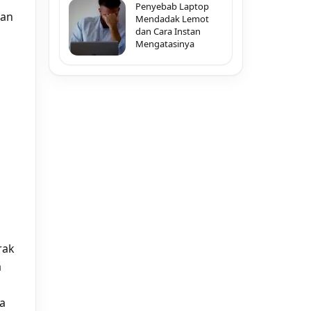
Penyebab Laptop
gan
Mendadak Lemot
dan Cara Instan
Mengatasinya
rak
a
a