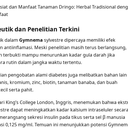
siat dan Manfaat Tanaman Dringo: Herbal Tradisional den
faat
utik dan Penelitian Terkini
k dalam
Gymnema
sylvestre dipercaya memiliki efek
n antiinflamasi. Meski penelitian masih terus berlangsung,
ah terbukti mampu menurunkan kadar gula darah jika
ra rutin dalam jangka waktu tertentu.
itian pengobatan alami diabetes juga melibatkan bahan lain
anis, kromium, zinc, biotin, tanaman banaba, dan buah
cil serta pahit.
ari King’s College London, Inggris, menemukan bahwa ekst
tre dapat meningkatkan kadar kalsium intraseluler secar
merangsang sekresi insulin pada tikus serta sel β manusia
asi 0,125 mg/ml. Temuan ini menunjukkan potensi Gymnem