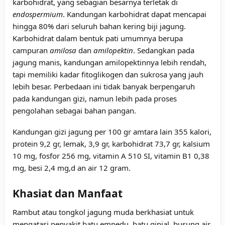
karbohidrat, yang sebagian besarnya terletak di
endospermium
. Kandungan karbohidrat dapat mencapai
hingga 80% dari seluruh bahan kering biji jagung.
Karbohidrat dalam bentuk pati umumnya berupa
campuran
amilosa
dan
amilopektin
. Sedangkan pada
jagung manis, kandungan amilopektinnya lebih rendah,
tapi memiliki kadar fitoglikogen dan sukrosa yang jauh
lebih besar. Perbedaan ini tidak banyak berpengaruh
pada kandungan gizi, namun lebih pada proses
pengolahan sebagai bahan pangan.
Kandungan gizi jagung per 100 gr amtara lain 355 kalori,
protein 9,2 gr, lemak, 3,9 gr, karbohidrat 73,7 gr, kalsium
10 mg, fosfor 256 mg, vitamin A 510 SI, vitamin B1 0,38
mg, besi 2,4 mg,d an air 12 gram.
Khasiat dan Manfaat
Rambut atau tongkol jagung muda berkhasiat untuk
mengatasi penyakit
batu empedu
,
batu ginjal
, busung air