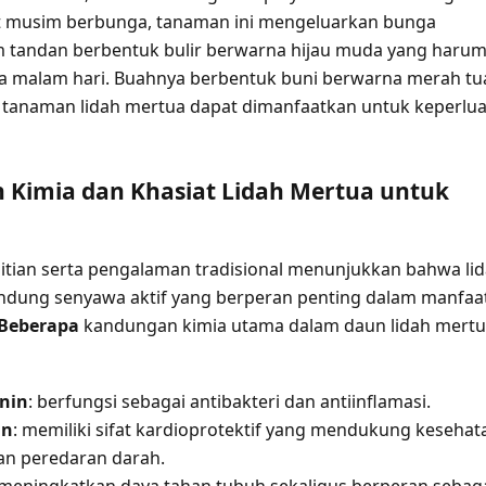
at musim berbunga, tanaman ini mengeluarkan bunga
 tandan berbentuk bulir berwarna hijau muda yang haru
 malam hari. Buahnya berbentuk buni berwarna merah tu
 tanaman lidah mertua dapat dimanfaatkan untuk keperlu
Kimia dan Khasiat Lidah Mertua untuk
itian serta pengalaman tradisional menunjukkan bahwa li
dung senyawa aktif yang berperan penting dalam manfaa
Beberapa
kandungan kimia utama dalam daun lidah mert
nin
: berfungsi sebagai antibakteri dan antiinflamasi.
in
: memiliki sifat kardioprotektif yang mendukung kesehat
an peredaran darah.
 meningkatkan daya tahan tubuh sekaligus berperan sebag