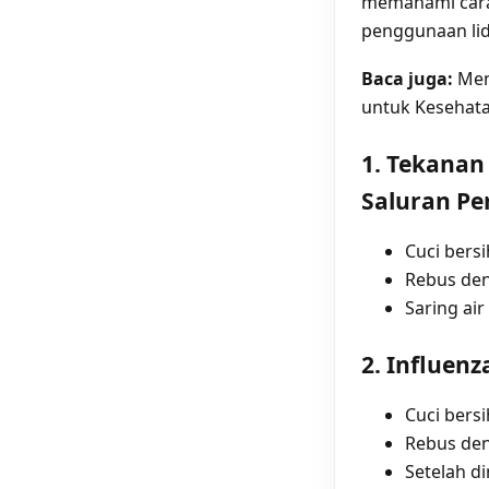
memahami cara
penggunaan lid
Baca juga:
Men
untuk Kesehata
1. Tekanan 
Saluran P
Cuci bers
Rebus deng
Saring ai
2. Influen
Cuci bers
Rebus deng
Setelah di