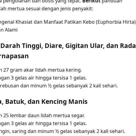
 pengolahan dan dosis yang tepat.
Berikut
panduan
ah mertua sesuai dengan jenis penyakit:
genal Khasiat dan Manfaat Patikan Kebo (Euphorbia Hirta)
n Alami
Darah Tinggi, Diare, Gigitan Ular, dan Rad
ernapasan
ih 27 gram akar lidah mertua kering.
an 3 gelas air hingga tersisa 1 gelas.
r rebusan dan minum ½ gelas sebanyak 2 kali sehari.
za, Batuk, dan Kencing Manis
ih 25 lembar daun lidah mertua segar.
an 3 gelas air hingga tersisa 1 gelas.
ngin, saring dan minum ½ gelas sebanyak 2 kali sehari.