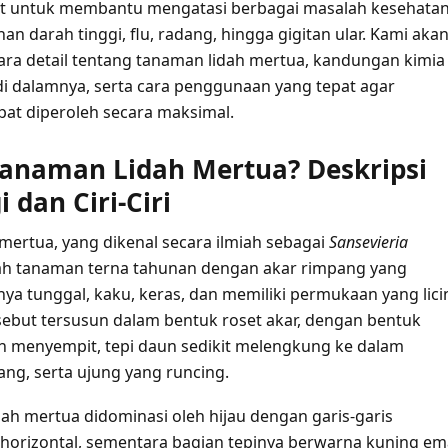
at untuk membantu mengatasi berbagai masalah kesehatan
nan darah tinggi, flu, radang, hingga gigitan ular. Kami aka
a detail tentang tanaman lidah mertua, kandungan kimia
di dalamnya, serta cara penggunaan yang tepat agar
at diperoleh secara maksimal.
Tanaman Lidah Mertua? Deskripsi
 dan Ciri-Ciri
mertua, yang dikenal secara ilmiah sebagai
Sansevieria
lah tanaman terna tahunan dengan akar rimpang yang
ya tunggal, kaku, keras, dan memiliki permukaan yang lici
ebut tersusun dalam bentuk roset akar, dengan bentuk
 menyempit, tepi daun sedikit melengkung ke dalam
ang, serta ujung yang runcing.
ah mertua didominasi oleh hijau dengan garis-garis
orizontal, sementara bagian tepinya berwarna kuning em