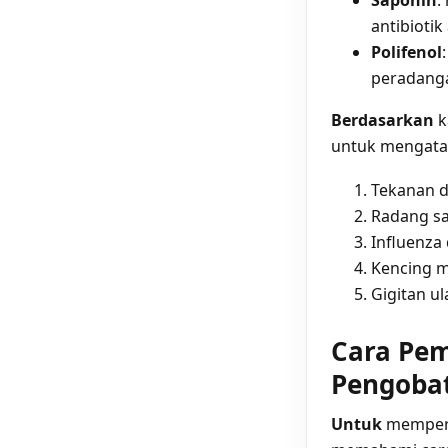
antibiotik
Polifenol
peradang
Berdasarkan
k
untuk mengatas
Tekanan da
Radang s
Influenza
Kencing m
Gigitan ul
Cara Pem
Pengobat
Untuk
memperol