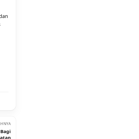
 dan
s
AHNYA
 Bagi
atan