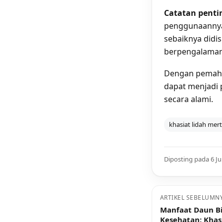
Catatan penti
penggunaannya
sebaiknya didi
berpengalaman,
Dengan pemaha
dapat menjadi 
secara alami.
khasiat lidah mer
Diposting pada 6 Ju
ARTIKEL SEBELUMN
Manfaat Daun B
Kesehatan: Khas