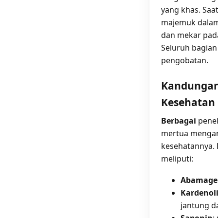
yang khas. Sa
majemuk dalam
dan mekar pada
Seluruh bagian
pengobatan.
Kandungan 
Kesehatan
Berbagai
penel
mertua mengan
kesehatannya.
meliputi:
Abamage
Kardenol
jantung d
Saponin
: