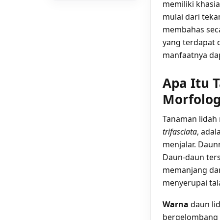
memiliki khasi
mulai dari teka
membahas secar
yang terdapat 
manfaatnya dap
Apa Itu 
Morfologi
Tanaman lidah 
trifasciata
, ada
menjalar. Daunn
Daun-daun ters
memanjang dan
menyerupai tal
Warna
daun lid
bergelombang h