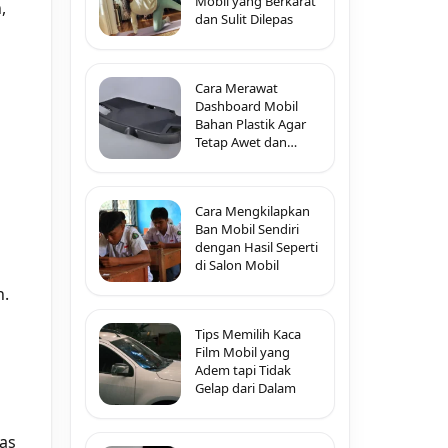
Mobil yang Berkarat
,
dan Sulit Dilepas
n
Cara Merawat
Dashboard Mobil
Bahan Plastik Agar
Tetap Awet dan
Tidak Pecah-Pecah
Cara Mengkilapkan
Ban Mobil Sendiri
dengan Hasil Seperti
di Salon Mobil
n.
Tips Memilih Kaca
Film Mobil yang
Adem tapi Tidak
Gelap dari Dalam
as