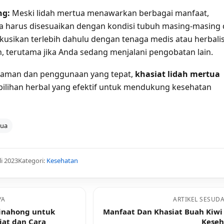
ng:
Meski lidah mertua menawarkan berbagai manfaat,
 harus disesuaikan dengan kondisi tubuh masing-masing
skusikan terlebih dahulu dengan tenaga medis atau herbali
 terutama jika Anda sedang menjalani pengobatan lain.
man dan penggunaan yang tepat,
khasiat lidah mertua
pilihan herbal yang efektif untuk mendukung kesehatan
tua
li 2023
Kategori:
Kesehatan
YA
ARTIKEL SESUD
inahong untuk
Manfaat Dan Khasiat Buah Kiwi
iat dan Cara
Keseh