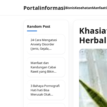
Portalinformasi
Bisnis
Kesehatan
Manfaat
Random Post
Khasia
Herbal
24 Cara Mengatasi
Anxiety Disorder
(Jenis, Gejala,
Penyebab &
Kisahnya)
Manfaat dan
Kandungan Cabai
Rawit yang Bikin
Tubuh Lebih Sehat
3 Bahaya Pornografi
Hati hati Bisa
Merusak Otak
Manusia