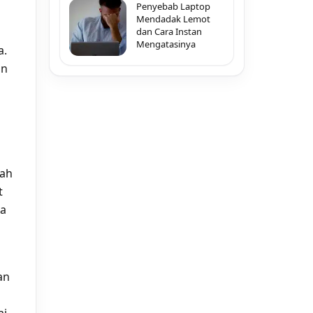
Penyebab Laptop
Mendadak Lemot
m
dan Cara Instan
Mengatasinya
a.
an
dah
t
ua
an
ai