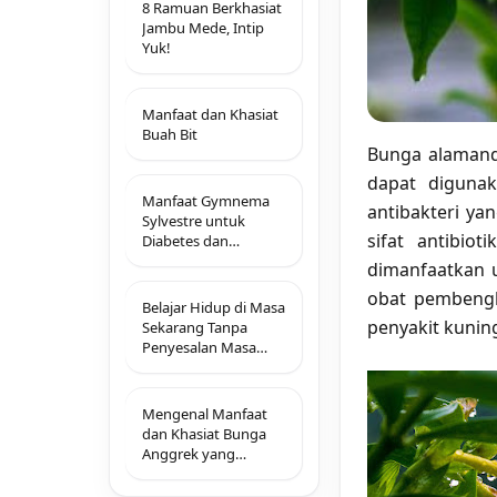
8 Ramuan Berkhasiat
Jambu Mede, Intip
Yuk!
Manfaat dan Khasiat
Buah Bit
Bunga alamanda
dapat digunak
Manfaat Gymnema
antibakteri y
Sylvestre untuk
sifat antibio
Diabetes dan
Kesehatan Tubuh
dimanfaatkan u
obat pembengk
Belajar Hidup di Masa
penyakit kunin
Sekarang Tanpa
Penyesalan Masa
Lalu
Mengenal Manfaat
dan Khasiat Bunga
Anggrek yang
Memikat