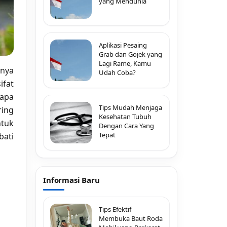
yang Mendunia
Aplikasi Pesaing
Grab dan Gojek yang
Lagi Rame, Kamu
unya
Udah Coba?
ifat
rapa
Tips Mudah Menjaga
ring
Kesehatan Tubuh
ntuk
Dengan Cara Yang
Tepat
bati
Informasi Baru
Tips Efektif
Membuka Baut Roda