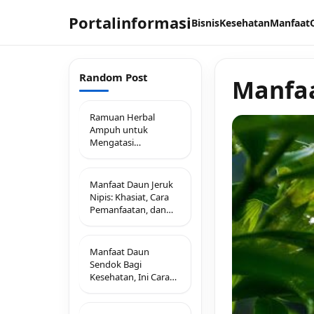
Portalinformasi
Bisnis
Kesehatan
Manfaat
Random Post
Manfa
Ramuan Herbal
Ampuh untuk
Mengatasi
Penyempitan
Pembuluh Darah
secara Alami
Manfaat Daun Jeruk
Nipis: Khasiat, Cara
Pemanfaatan, dan
Penggunaan Sehari-
hari
Manfaat Daun
Sendok Bagi
Kesehatan, Ini Cara
mengolahnya !!!