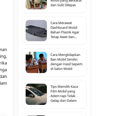
Mobil yang Berkarat
dan Sulit Dilepas
Cara Merawat
Dashboard Mobil
Bahan Plastik Agar
Tetap Awet dan
Tidak Pecah-Pecah
man
Cara Mengkilapkan
ing,
Ban Mobil Sendiri
rika
dengan Hasil Seperti
di Salon Mobil
unga
ndah
alam
Tips Memilih Kaca
Film Mobil yang
Adem tapi Tidak
Gelap dari Dalam