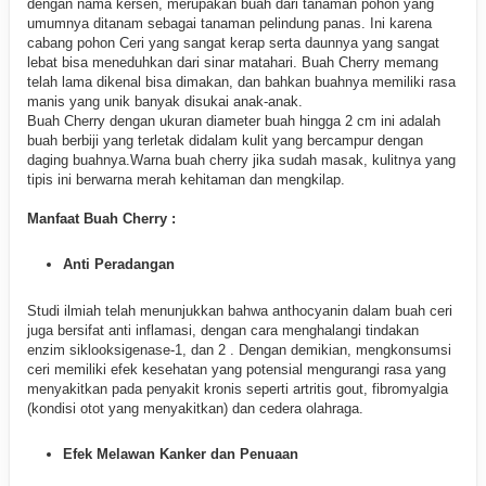
dengan nama kersen, merupakan buah dari tanaman pohon yang
umumnya ditanam sebagai tanaman pelindung panas. Ini karena
cabang pohon Ceri yang sangat kerap serta daunnya yang sangat
lebat bisa meneduhkan dari sinar matahari. Buah Cherry memang
telah lama dikenal bisa dimakan, dan bahkan buahnya memiliki rasa
manis yang unik banyak disukai anak-anak.
Buah Cherry dengan ukuran diameter buah hingga 2 cm ini adalah
buah berbiji yang terletak didalam kulit yang bercampur dengan
daging buahnya.Warna buah cherry jika sudah masak, kulitnya yang
tipis ini berwarna merah kehitaman dan mengkilap.
Manfaat Buah Cherry :
Anti Peradangan
Studi ilmiah telah menunjukkan bahwa anthocyanin dalam buah ceri
juga bersifat anti inflamasi, dengan cara menghalangi tindakan
enzim siklooksigenase-1, dan 2 . Dengan demikian, mengkonsumsi
ceri memiliki efek kesehatan yang potensial mengurangi rasa yang
menyakitkan pada penyakit kronis seperti artritis gout, fibromyalgia
(kondisi otot yang menyakitkan) dan cedera olahraga.
Efek Melawan Kanker dan Penuaan