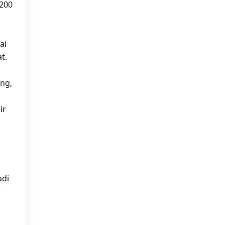
200
ai
t.
ing,
ir
adi