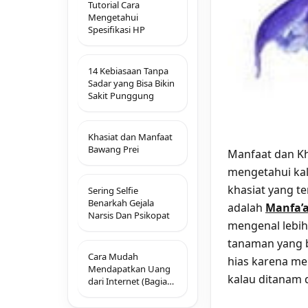
Tutorial Cara
Mengetahui
Spesifikasi HP
14 Kebiasaan Tanpa
Sadar yang Bisa Bikin
Sakit Punggung
Khasiat dan Manfaat
Bawang Prei
Manfaat dan Kh
mengetahui kal
khasiat yang t
Sering Selfie
Benarkah Gejala
adalah
Manfa’a
Narsis Dan Psikopat
mengenal lebi
tanaman yang b
Cara Mudah
hias karena me
Mendapatkan Uang
kalau ditanam
dari Internet (Bagian
1)