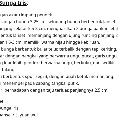
 Bunga Iris
:
gan akar rimpang pendek.
arangan bunga 3-25 cm, seludang bunga berbentuk lanset
njang sekitar 5,5-8 cm, menghasilkan 2 bunga bahkan lebi
entuk lanset memanjang dengan ujung runcing panjang 2
ar 1,5-3 cm, memiliki warna hijau hingga kebiruan.
 bunga berbentuk bulat telur, terbalik dengan tepi keriting,
uar dengan pangkal yang berwarna ungu pucat, garis ungu.
ng luar lebih pendek, berwarna ungu, berkuku, dan sedikit
 talang.
h berbentuk spul, segi 3, dengan buah kotak memanjang.
ri menempel pada cabang tangkai putik.
ri berhadapan dengan taju terluar, panjangnya 2,5 cm.
ae
unga iris
anse iris, yuan wui.