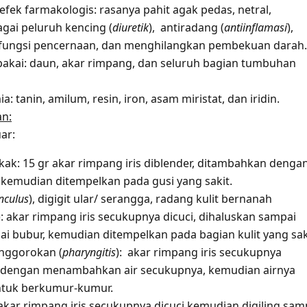
 efek farmakologis: rasanya pahit agak pedas, netral,
agai peluruh kencing (
diuretik
), antiradang (
antiinflamasi
),
fungsi pencernaan, dan menghilangkan pembekuan darah.
pakai: daun, akar rimpang, dan seluruh bagian tumbuhan
: tanin, amilum, resin, iron, asam miristat, dan iridin.
an:
ar:
kak: 15 gr akar rimpang iris diblender, ditambahkan denga
ir kemudian ditempelkan pada gusi yang sakit.
nculus
), digigit ular/ serangga, radang kulit bernanah
): akar rimpang iris secukupnya dicuci, dihaluskan sampai
i bubur, kemudian ditempelkan pada bagian kulit yang sak
nggorokan (
pharyngitis
): akar rimpang iris secukupnya
 dengan menambahkan air secukupnya, kemudian airnya
ntuk berkumur-kumur.
 akar rimpang iris secukupnya dicuci kemudian digiling sam