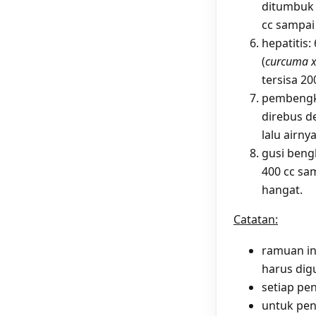
ditumbuk 
cc sampai
hepatitis:
(
curcuma x
tersisa 20
pembengka
direbus d
lalu airn
gusi beng
400 cc sam
hangat.
Catatan:
ramuan in
harus digu
setiap pe
untuk peny