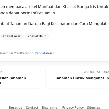
elah membaca artikel Manfaat dan Khasiat Bunga Iris Untuk
oga dapat bermanfa’at. amiin..
faat Tanaman Daruju Bagi Kesehatan dan Cara Mengolah
khasiat akar
khasiat daun
 Desember 2023
Kategori:
Pengetahuan
YA
ARTIKEL SESUD
asiat Tanaman
Tanaman Untuk Mengobati b
u
Beranda
Contact
Disclaimer
Privacy Policy
Sitemap