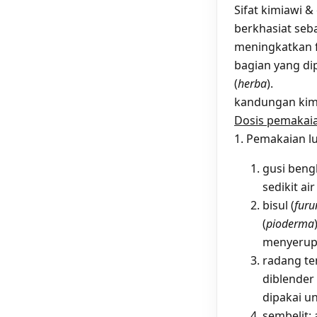
Sifat kimiawi &
berkhasiat seb
meningkatkan 
bagian yang di
(
herba
).
kandungan kimia
Dosis pemakai
1. Pemakaian lu
gusi beng
sedikit a
bisul (
furu
(
pioderma
menyerupa
radang te
diblender
dipakai u
sembelit: