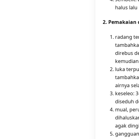
halus lal
2. Pemakaian 
radang te
tambahkan
direbus d
kemudian 
luka terpu
tambahkan
airnya sel
keseleo: 
diseduh d
mual, per
dihaluska
agak ding
gangguan