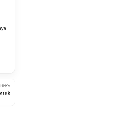
nya
AHNYA
atuk