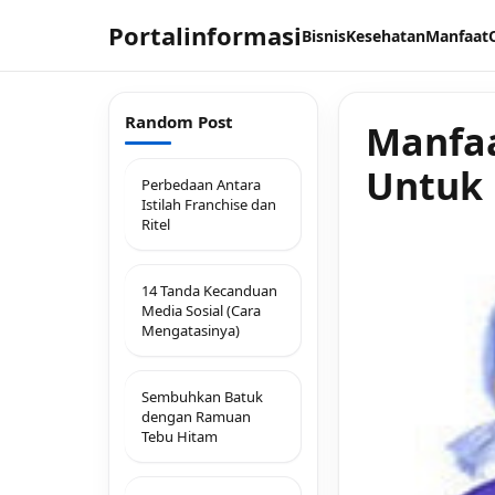
Portalinformasi
Bisnis
Kesehatan
Manfaat
Random Post
Manfaa
Untuk
Perbedaan Antara
Istilah Franchise dan
Ritel
14 Tanda Kecanduan
Media Sosial (Cara
Mengatasinya)
Sembuhkan Batuk
dengan Ramuan
Tebu Hitam