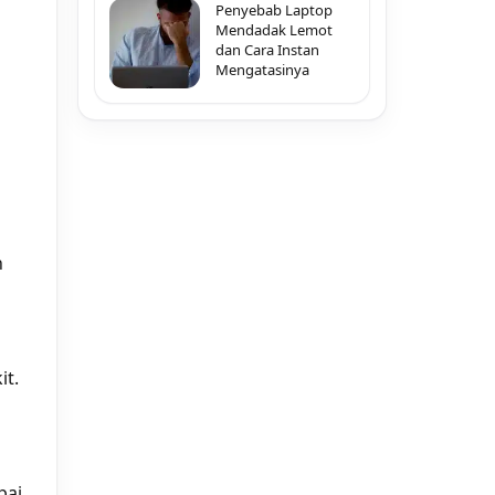
Penyebab Laptop
Mendadak Lemot
dan Cara Instan
Mengatasinya
n
it.
pai