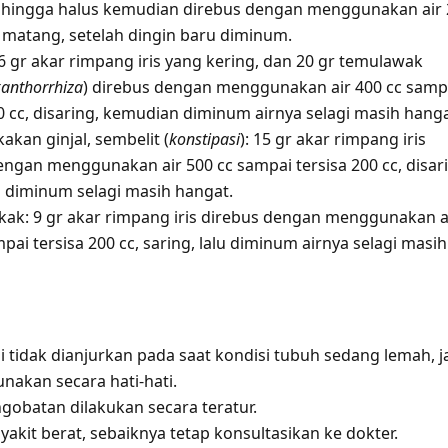
hingga halus kemudian direbus dengan menggunakan air 
 matang, setelah dingin baru diminum.
 6 gr akar rimpang iris yang kering, dan 20 gr temulawak
anthorrhiza
) direbus dengan menggunakan air 400 cc samp
0 cc, disaring, kemudian diminum airnya selagi masih hanga
kan ginjal, sembelit (
konstipasi
): 15 gr akar rimpang iris
engan menggunakan air 500 cc sampai tersisa 200 cc, disar
ya diminum selagi masih hangat.
kak: 9 gr akar rimpang iris direbus dengan menggunakan a
pai tersisa 200 cc, saring, lalu diminum airnya selagi masih
i tidak dianjurkan pada saat kondisi tubuh sedang lemah, j
nakan secara hati-hati.
ngobatan dilakukan secara teratur.
akit berat, sebaiknya tetap konsultasikan ke dokter.