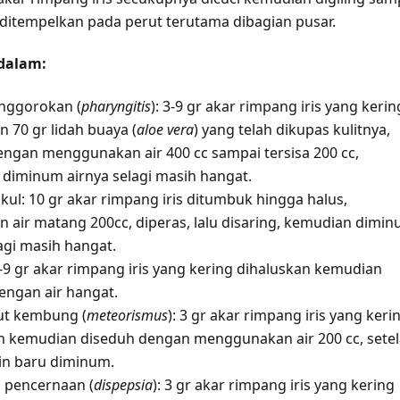
u ditempelkan pada perut terutama dibagian pusar.
dalam:
nggorokan (
pharyngitis
): 3-9 gr akar rimpang iris yang kerin
 70 gr lidah buaya (
aloe vera
) yang telah dikupas kulitnya,
engan menggunakan air 400 cc sampai tersisa 200 cc,
diminum airnya selagi masih hangat.
kul: 10 gr akar rimpang iris ditumbuk hingga halus,
 air matang 200cc, diperas, lalu disaring, kemudian dimi
agi masih hangat.
3-9 gr akar rimpang iris yang kering dihaluskan kemudian
engan air hangat.
ut kembung (
meteorismus
): 3 gr akar rimpang iris yang keri
n kemudian diseduh dengan menggunakan air 200 cc, sete
in baru diminum.
 pencernaan (
dispepsia
): 3 gr akar rimpang iris yang kering