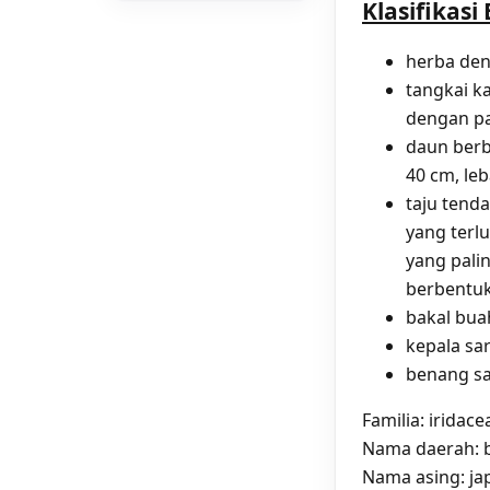
Klasifikasi
herba den
tangkai k
dengan pa
daun berb
40 cm, leb
taju tenda
yang terl
yang pali
berbentuk
bakal bua
kepala sa
benang sa
Familia: iridace
Nama daerah: b
Nama asing: jap