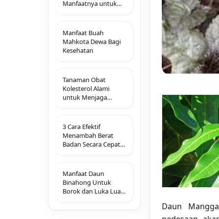
Manfaatnya untuk
Tubuh
Manfaat Buah
Mahkota Dewa Bagi
Kesehatan
Tanaman Obat
Kolesterol Alami
untuk Menjaga
Kesehatan Jantung
3 Cara Efektif
Menambah Berat
Badan Secara Cepat
Yang Mudah Dan
Alami Sehat
Manfaat Daun
Binahong Untuk
Borok dan Luka Luar
Kulit Lainnya
Daun Mangga 