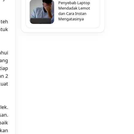
Penyebab Laptop
Mendadak Lemot
dan Cara Instan
Mengatasinya
 teh
ntuk
ahui
yang
tiap
an 2
kuat
lek.
san.
baik
akan