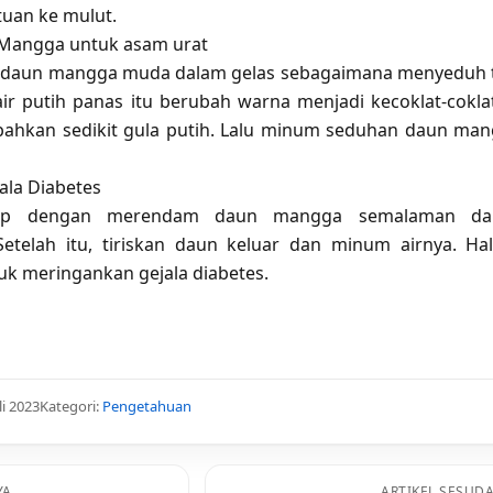
an ke mulut.
Mangga untuk asam urat
 daun mangga muda dalam gelas sebagaimana menyeduh 
air putih panas itu berubah warna menjadi kecoklat-cokla
ahkan sedikit gula putih. Lalu minum seduhan daun ma
ala Diabetes
kup dengan merendam daun mangga semalaman da
 Setelah itu, tiriskan daun keluar dan minum airnya. Hal
k meringankan gejala diabetes.
li 2023
Kategori:
Pengetahuan
YA
ARTIKEL SESUD