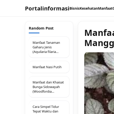
Portalinformasi
Bisnis
Kesehatan
Manfaat
Random Post
Manfaa
Mangg
Manfaat Tanaman
Gaharu Jenis
(Aquilaria filaria
(Oken) Merr)
Manfaat Nasi Putih
Manfaat dan Khaisat
Bunga Sidowayah
(Woodfordia
floribunda Salisb)
Cara Simpel Tidur
Tepat Waktu dan