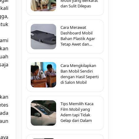
agai
Mobil yang Berkarat
dan Sulit Dilepas
kali
gga,
ntuk
Cara Merawat
Dashboard Mobil
Bahan Plastik Agar
kami
Tetap Awet dan
hkan
Tidak Pecah-Pecah
buah
saja
Cara Mengkilapkan
Ban Mobil Sendiri
dengan Hasil Seperti
di Salon Mobil
akan
Tips Memilih Kaca
etes
Film Mobil yang
ada
Adem tapi Tidak
Gelap dari Dalam
daun
paya