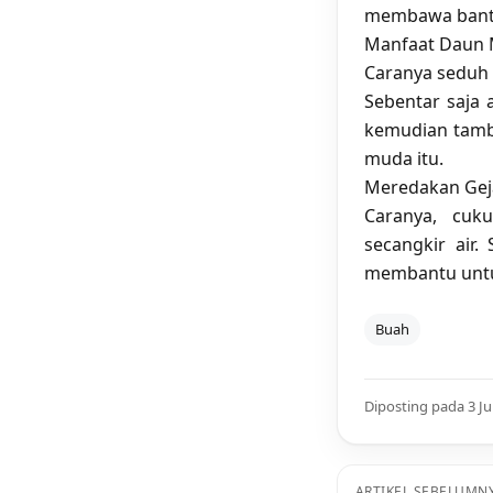
membawa bantu
Manfaat Daun 
Caranya seduh
Sebentar saja 
kemudian tamb
muda itu.
Meredakan Gej
Caranya, cu
secangkir air.
membantu untu
Buah
Diposting pada 3 Ju
ARTIKEL SEBELUMN