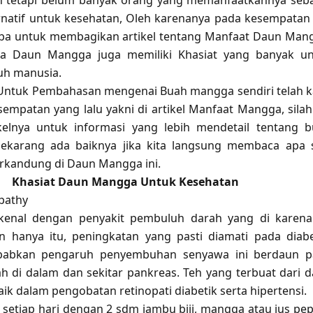
n tetapi belum banyak orang yang memanfaatkannya seb
ernatif untuk kesehatan, Oleh karenanya pada kesempatan 
oba untuk membagikan artikel tentang Manfaat Daun Man
ta Daun Mangga juga memiliki Khasiat yang banyak u
uh manusia.
 Untuk Pembahasan mengenai Buah mangga sendiri telah 
empatan yang lalu yakni di artikel Manfaat Mangga, sila
ikelnya untuk informasi yang lebih mendetail tentang 
sekarang ada baiknya jika kita langsung membaca apa 
erkandung di Daun Mangga ini.
Khasiat Daun Mangga Untuk Kesehatan
pathy
dikenal dengan penyakit pembuluh darah yang di karen
n hanya itu, peningkatan yang pasti diamati pada diab
ebabkan pengaruh penyembuhan senyawa ini berdaun p
 di dalam dan sekitar pankreas. Teh yang terbuat dari 
ik dalam pengobatan retinopati diabetik serta hipertensi.
r setiap hari dengan 2 sdm jambu biji, mangga atau jus pe