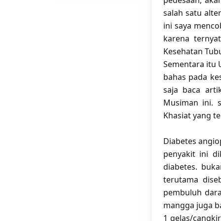
pedesaan, aka
salah satu alt
ini saya menc
karena ternya
Kesehatan Tub
Sementara itu
bahas pada kes
saja baca art
Musiman ini. 
Khasiat yang t
Diabetes angio
penyakit ini 
diabetes. buka
terutama dis
pembuluh darah
mangga juga ba
1 gelas/cangki