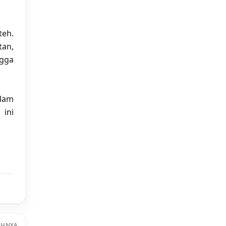
teh.
tan,
ngga
lam
 ini
AHNYA