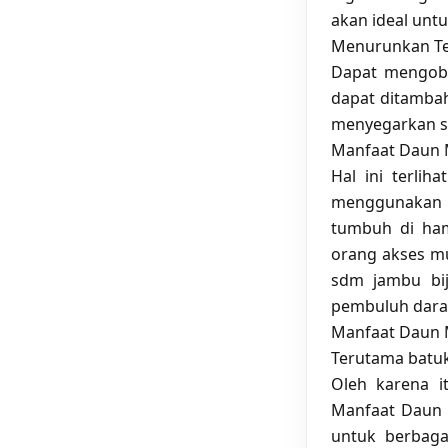
akan ideal unt
Menurunkan Te
Dapat mengobat
dapat ditambah
menyegarkan s
Manfaat Daun M
Hal ini terlih
menggunakan o
tumbuh di ham
orang akses mu
sdm jambu bij
pembuluh darah
Manfaat Daun 
Terutama batuk 
Oleh karena i
Manfaat Daun 
untuk berbaga