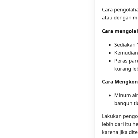
Cara pengolaha
atau dengan me
Cara mengolah
Sediakan 
Kemudian 
Peras par
kurang le
Cara Mengkon
Minum air
bangun ti
Lakukan pengoba
lebih dari itu 
karena jika dit