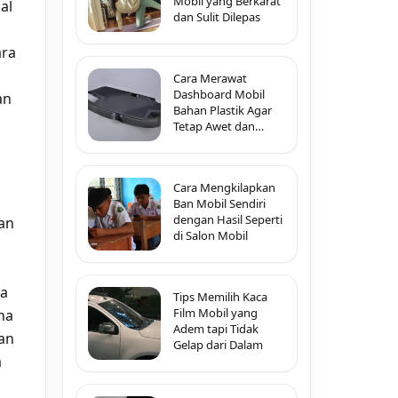
Mobil yang Berkarat
al
dan Sulit Dilepas
ara
Cara Merawat
Dashboard Mobil
an
Bahan Plastik Agar
Tetap Awet dan
Tidak Pecah-Pecah
Cara Mengkilapkan
Ban Mobil Sendiri
dengan Hasil Seperti
an
di Salon Mobil
wa
Tips Memilih Kaca
Film Mobil yang
na
Adem tapi Tidak
an
Gelap dari Dalam
a