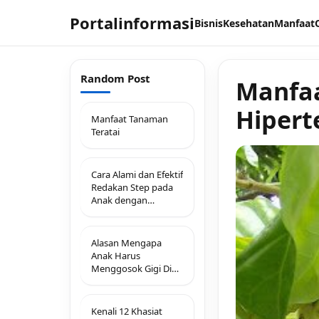
Portalinformasi
Bisnis
Kesehatan
Manfaat
Random Post
Manfa
Hipert
Manfaat Tanaman
Teratai
Cara Alami dan Efektif
Redakan Step pada
Anak dengan
Ramuan Herbal
Alasan Mengapa
Anak Harus
Menggosok Gigi Di
Malam Hari
Kenali 12 Khasiat