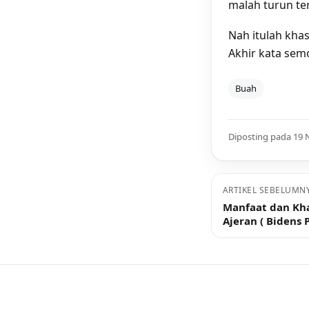
malah turun te
Nah itulah kha
Akhir kata sem
Buah
Diposting pada 19
ARTIKEL SEBELUMN
Manfaat dan Kh
Ajeran ( Bidens P