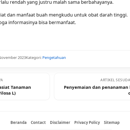
rlalu rendah yang justru malah sama berbahayanya.
siat dan manfaat buah mengkudu untuk obat darah tinggi.
oga informasinya bisa bermanfaat.
 November 2023
Kategori:
Pengetahuan
YA
ARTIKEL SESUD
asiat Tanaman
Penyemaian dan penanaman b
ilosa L)
Beranda
Contact
Disclaimer
Privacy Policy
Sitemap