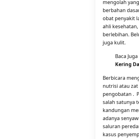
mengolah yang 
berbahan dasar 
obat penyakit l
ahli kesehatan
berlebihan. Be
juga kulit.
Baca Juga
Kering Da
Berbicara meng
nutrisi atau z
pengobatan . P
salah satunya 
kandungan men
adanya senyaw
saluran pereda
kasus penyemp