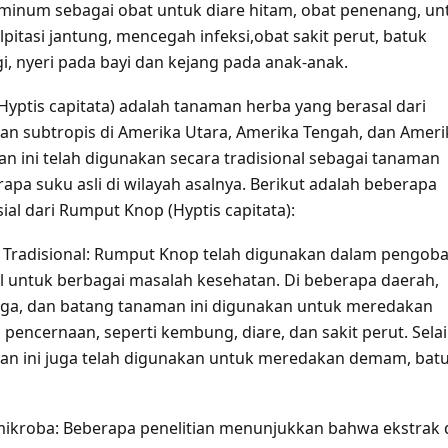
minum sebagai obat untuk diare hitam, obat penenang, un
itasi jantung, mencegah infeksi,obat sakit perut, batuk
igi, nyeri pada bayi dan kejang pada anak-anak.
yptis capitata) adalah tanaman herba yang berasal dari
dan subtropis di Amerika Utara, Amerika Tengah, dan Ameri
an ini telah digunakan secara tradisional sebagai tanaman
apa suku asli di wilayah asalnya. Berikut adalah beberapa
al dari Rumput Knop (Hyptis capitata):
t Tradisional: Rumput Knop telah digunakan dalam pengob
al untuk berbagai masalah kesehatan. Di beberapa daerah,
ga, dan batang tanaman ini digunakan untuk meredakan
pencernaan, seperti kembung, diare, dan sakit perut. Sela
man ini juga telah digunakan untuk meredakan demam, batu
imikroba: Beberapa penelitian menunjukkan bahwa ekstrak 