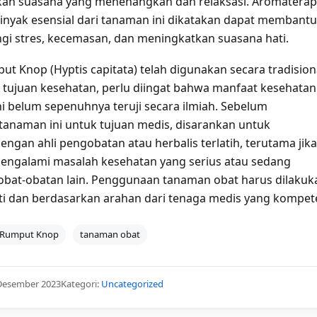
an suasana yang menenangkan dan relaksasi. Aromaterap
nyak esensial dari tanaman ini dikatakan dapat membantu
i stres, kecemasan, dan meningkatkan suasana hati.
t Knop (Hyptis capitata) telah digunakan secara tradision
 tujuan kesehatan, perlu diingat bahwa manfaat kesehatan
ni belum sepenuhnya teruji secara ilmiah. Sebelum
naman ini untuk tujuan medis, disarankan untuk
engan ahli pengobatan atau herbalis terlatih, terutama jika
engalami masalah kesehatan yang serius atau sedang
bat-obatan lain. Penggunaan tanaman obat harus dilakuk
ti dan berdasarkan arahan dari tenaga medis yang kompet
Rumput Knop
tanaman obat
 Desember 2023
Kategori:
Uncategorized