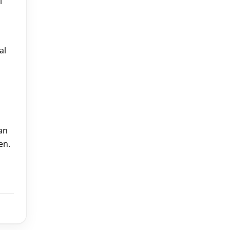
i
al
an
en.