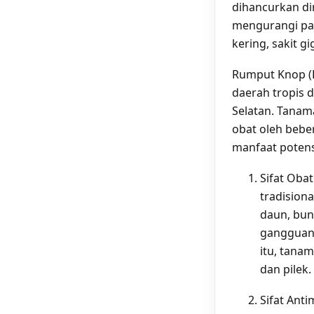
dihancurkan di
mengurangi palp
kering, sakit g
Rumput Knop (H
daerah tropis 
Selatan. Tanam
obat oleh beber
manfaat potensi
Sifat Oba
tradision
daun, bun
gangguan 
itu, tana
dan pilek.
Sifat Ant