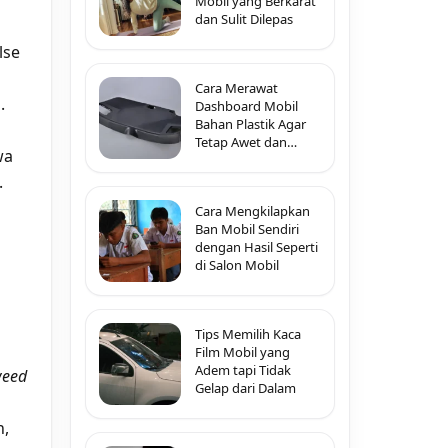
Mobil yang Berkarat
dan Sulit Dilepas
lse
Cara Merawat
.
Dashboard Mobil
Bahan Plastik Agar
Tetap Awet dan
wa
Tidak Pecah-Pecah
.
Cara Mengkilapkan
Ban Mobil Sendiri
dengan Hasil Seperti
di Salon Mobil
Tips Memilih Kaca
Film Mobil yang
Adem tapi Tidak
eed
Gelap dari Dalam
h,