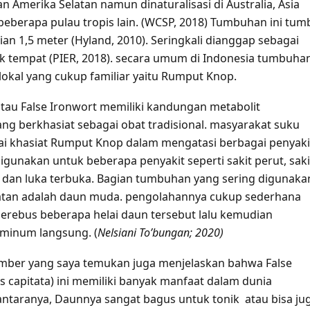
an Amerika Selatan namun dinaturalisasi di Australia, Asia
beberapa pulau tropis lain. (WCSP, 2018) Tumbuhan ini tu
an 1,5 meter (Hyland, 2010). Seringkali dianggap sebagai
k tempat (PIER, 2018). secara umum di Indonesia tumbuhan
lokal yang cukup familiar yaitu Rumput Knop.
au False Ironwort memiliki kandungan metabolit
ng berkhasiat sebagai obat tradisional. masyarakat suku
i khasiat Rumput Knop dalam mengatasi berbagai penyaki
gunakan untuk beberapa penyakit seperti sakit perut, saki
dan luka terbuka. Bagian tumbuhan yang sering digunaka
tan adalah daun muda. pengolahannya cukup sederhana
erebus beberapa helai daun tersebut lalu kemudian
minum langsung. (
Nelsiani To’bungan; 2020)
mber yang saya temukan juga menjelaskan bahwa False
s capitata) ini memiliki banyak manfaat dalam dunia
ntaranya, Daunnya sangat bagus untuk tonik atau bisa ju