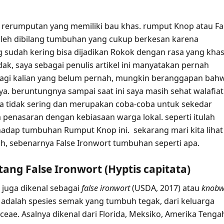
is rerumputan yang memiliki bau khas. rumput Knop atau Fa
boleh dibilang tumbuhan yang cukup berkesan karena
 sudah kering bisa dijadikan Rokok dengan rasa yang khas
dak, saya sebagai penulis artikel ini manyatakan pernah
agi kalian yang belum pernah, mungkin beranggapan bah
ya. beruntungnya sampai saat ini saya masih sehat walafiat
a tidak sering dan merupakan coba-coba untuk sekedar
penasaran dengan kebiasaan warga lokal. seperti itulah
hadap tumbuhan Rumput Knop ini. sekarang mari kita lihat
auh, sebenarnya False Ironwort tumbuhan seperti apa.
tang False Ironwort (Hyptis capitata)
, juga dikenal sebagai
false ironwort
(USDA, 2017) atau
knobw
 adalah spesies semak yang tumbuh tegak, dari keluarga
eae. Asalnya dikenal dari Florida, Meksiko, Amerika Tenga