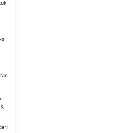
tuk
ka
atan
in
k,
dari