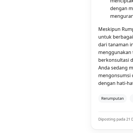
menciptak
dengan mi
mengurang
Meskipun Rumpu
untuk berbagai
dari tanaman i
menggunakan ta
berkonsultasi d
Anda sedang m
mengonsumsi o
dengan hati-ha
Rerumputan
Diposting pada 21