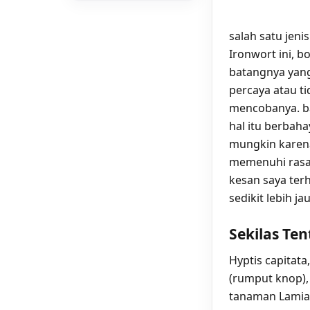
salah satu jen
Ironwort ini, 
batangnya yang
percaya atau ti
mencobanya. b
hal itu berbaha
mungkin karen
memenuhi rasa 
kesan saya ter
sedikit lebih j
Sekilas Ten
Hyptis capitata
(rumput knop),
tanaman Lamiac