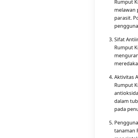
Rumput Kn
melawan p
parasit. P
penggunaa
Sifat Ant
Rumput Kn
mengurang
meredakan 
Aktivitas
Rumput Kn
antioksid
dalam tub
pada penu
Penggunaa
tanaman R