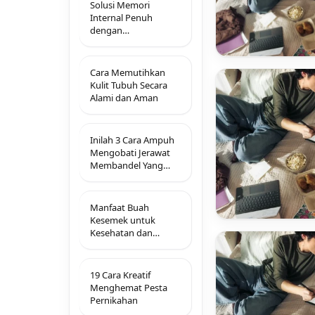
Solusi Memori
Internal Penuh
dengan
Membersihkan File
Sampah Tersembunyi
Cara Memutihkan
Kulit Tubuh Secara
Alami dan Aman
Inilah 3 Cara Ampuh
Mengobati Jerawat
Membandel Yang
Mudah Dan Alami
Manfaat Buah
Kesemek untuk
Kesehatan dan
Kecantikan
19 Cara Kreatif
Menghemat Pesta
Pernikahan