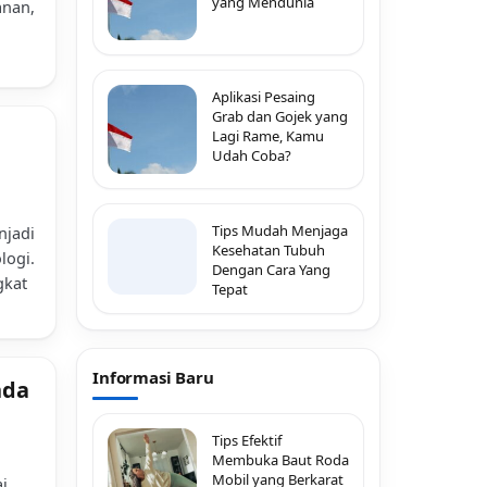
yang Mendunia
anan,
Aplikasi Pesaing
Grab dan Gojek yang
Lagi Rame, Kamu
Udah Coba?
Tips Mudah Menjaga
njadi
Kesehatan Tubuh
logi.
Dengan Cara Yang
gkat
Tepat
Informasi Baru
nda
Tips Efektif
Membuka Baut Roda
Mobil yang Berkarat
i