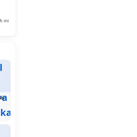
h ini
an