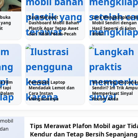
mbuka
Cara Merawat
Cara Mengkilapkan B
 yang
Dashboard Mobil Bahan
Mobil Sendiri dengan
it
Plastik Agar Tetap Awet
Hasil Seperti di Salon
dan Tidak Pecah-Pecah
Mobil
a Film
Penyebab Laptop
Wi-Fi Sering Disconne
 tapi
Mendadak Lemot dan
Sendiri? Ini Trik Amp
i Dalam
Cara Instan
Memperkuat Sinyal
Mengatasinya
Router Anda
Tips Merawat Plafon Mobil agar Tid
Kendur dan Tetap Bersih Sepanjang