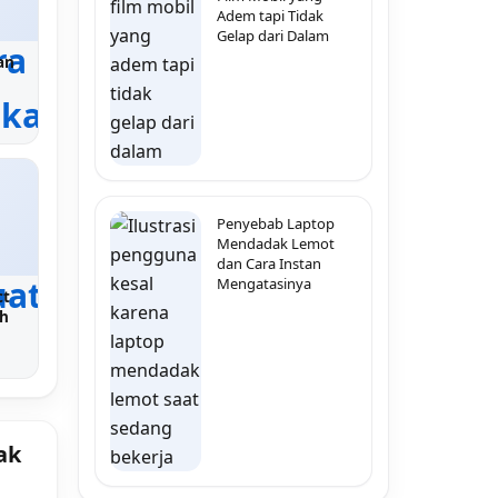
Adem tapi Tidak
Gelap dari Dalam
an
Penyebab Laptop
Mendadak Lemot
dan Cara Instan
Mengatasinya
ct
uh
ak