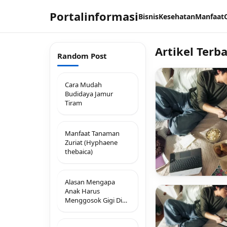
Portalinformasi
Bisnis
Kesehatan
Manfaat
Artikel Terb
Random Post
Cara Mudah
Budidaya Jamur
Tiram
Manfaat Tanaman
Zuriat (Hyphaene
thebaica)
Alasan Mengapa
Anak Harus
Menggosok Gigi Di
Malam Hari