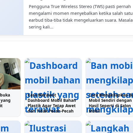
Pengguna True Wireless Stereo (TWS) pasti pernah
mengalami momen menyebalkan ketika salah satu
earbud tiba-tiba tidak mengeluarkan suara. Masala
sering kali...
mbuka
Cara Merawat
Cara Mengkilapkan B
 yang
Dashboard Mobil Bahan
Mobil Sendiri dengan
it
Plastik Agar Tetap Awet
Hasil Seperti di Salon
dan Tidak Pecah-Pecah
Mobil