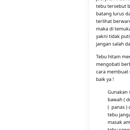
tebu tersebut b
batang lurus d
terlihat berwar
maka di temuk
yakni tidak puti
jangan salah d
Tebu hitam mem
mengobati berb
cara membuat r
baik ya !
Gunakan s
bawah ( d
( panas ) 
tebu jang
masak amb
tebu sepe