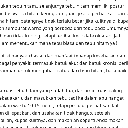
ukan tebu hitam., selanjutnya tebu hitam memiliki postur
an berwarna hitam keungu-unguan, jika di perhatikan dari 
na hitam, batangnya tidak terlalu besar, jika kulitnya di kup
an semburat warna yang berbeda dari tebu pada umumnya
h dan tidak kuning, tetapi terlihat kecoklat-coklatan. Jadi
alam menentukan mana tebu biasa dan tebu hitam ya !
iliki banyak khasiat dan manfaat tehadap kesehatan dan
agai penyakit, termasuk batuk akut dan batuk kronis. beri
amuan untuk mengobati batuk dari tebu hitam, baca baik-
eruas tebu hitam yang sudah tua, dan ambil ruas paling
ekat akar ), dan masukkan tebu tadi ke dalam abu hangat
dalam waktu 10-15 menit, tetapi perlu di perhatikan kulit
an di lepaskan, dan usahakan tidak hangus, setelah
illah, kupas kulitnya, dan makanlah seperti Anda makan
rti biasanya, lakukan secara berulang-ulang hingga batuk