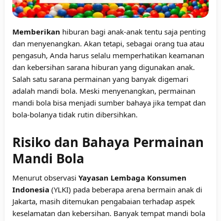
Memberikan
hiburan bagi anak-anak tentu saja penting
dan menyenangkan. Akan tetapi, sebagai orang tua atau
pengasuh, Anda harus selalu memperhatikan keamanan
dan kebersihan sarana hiburan yang digunakan anak.
Salah satu sarana permainan yang banyak digemari
adalah mandi bola. Meski menyenangkan, permainan
mandi bola bisa menjadi sumber bahaya jika tempat dan
bola-bolanya tidak rutin dibersihkan.
Risiko dan Bahaya Permainan
Mandi Bola
Menurut observasi
Yayasan Lembaga Konsumen
Indonesia
(YLKI) pada beberapa arena bermain anak di
Jakarta, masih ditemukan pengabaian terhadap aspek
keselamatan dan kebersihan. Banyak tempat mandi bola