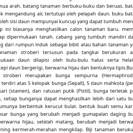
ua arah. batang tanaman berbuku-buku dan beruas. ba
 mengandung air, tertutupi oleh pelapah daun. buku ba
oleh sisi daun mempunyai kuncup yang dapat tumbuh men
p ini biasanya menghasilkan calon tanaman baru. memi
p dipermukaan tanah. cabang yang tumbuh mandiri d
g dari rumpun induk sebagai bibit atau bahan tanaman 
anaman stroberi tersusun pada tangkai berukuran a
ukaan daun dilapisi oleh bulu-bulu halus serta hela
tepi daun bergerigi, berwarna hijau dan bentuknya tipis.B
 stroberi merupakan bunga sempurna (Hermaphrodit
terdiri atas 5 kelopak bunga (Sepall), 5 daun mahkota (pet
ari (stamen), dan ratusan putik (Pistil). bunga terletak 
 setiap bunganya dapat menghasilkan lebih dari satu b
 umunya berbentuk kerucut bulat. bentuk buah semu ka
dasar bunga yang berubah menjadi gumapalan daging b
rwarna hijau, setelah matang, berubah menjadi berw
ning kermerah-merahan mengkilap. Biji tanaman beruk