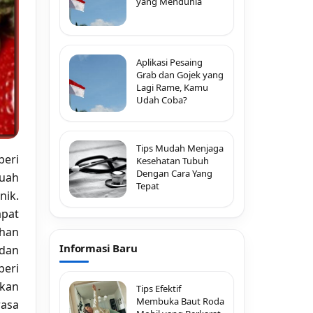
yang Mendunia
Aplikasi Pesaing
Grab dan Gojek yang
Lagi Rame, Kamu
Udah Coba?
Tips Mudah Menjaga
ri
Kesehatan Tubuh
Dengan Cara Yang
uah
Tepat
ik.
pat
han
Informasi Baru
dan
eri
akan
Tips Efektif
Membuka Baut Roda
rasa