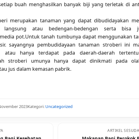
 setiap buah menghasilkan banyak biji yang terletak di an
eri merupakan tanaman yang dapat dibudidayakan me
a langsung atau bedengan-bedengan serta bisa j
edia pot.Untuk tanah tumbunya dapat menggunakan t
asir. sayangnya pembudidayaan tanaman stroberi ini m
g atau hanya terdapat pada daerah-daerah tertentu
uah stroberi umunya hanya dapat dinikmati pada ola
tau jus dalam kemasan pabrik.
 November 2023
Kategori:
Uncategorized
YA
ARTIKEL SESUD
g Bagi Kesehatan
Makanan Bagi Perokok 