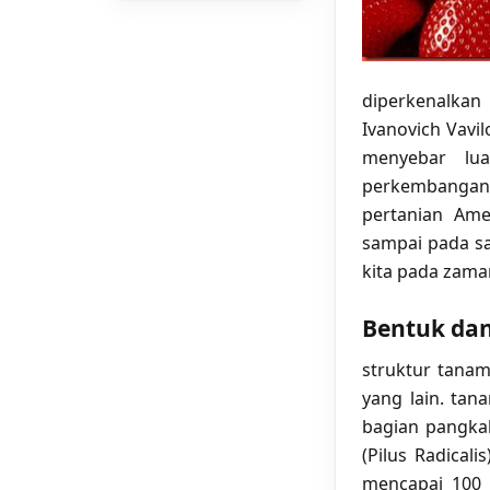
diperkenalkan
Ivanovich Vavi
menyebar lu
perkembangan d
pertanian Ame
sampai pada saa
kita pada zama
Bentuk dan
struktur tanam
yang lain. tan
bagian pangkal
(Pilus Radical
mencapai 100