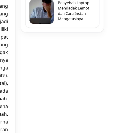
Penyebab Laptop
tang
Mendadak Lemot
tang
dan Cara Instan
Mengatasinya
jadi
liki
apat
yang
gak
inya
unga
e).
al),
pada
uah.
rena
uah.
arna
uran