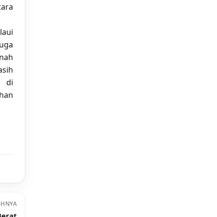
tara
laui
uga
anah
asih
 di
han
AHNYA
Berat