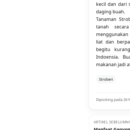
kecil dan dari
daging buah.
Tanaman Strob
tanah secar
menggunakan m
liat dan berp
begitu kuran
Indoensia. B
makanan jadi a
Stroberi
Diposting pada 26
ARTIKEL SEBELUMN
Manfaat Ganyon