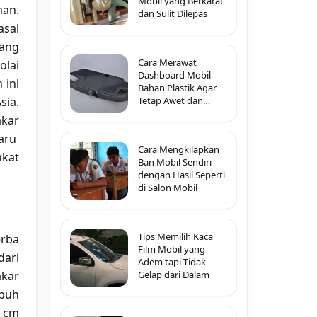
Mobil yang Berkarat
an.
dan Sulit Dilepas
sal
ang
Cara Merawat
olai
Dashboard Mobil
 ini
Bahan Plastik Agar
Tetap Awet dan
ia.
Tidak Pecah-Pecah
akar
baru
Cara Mengkilapkan
akat
Ban Mobil Sendiri
dengan Hasil Seperti
di Salon Mobil
Tips Memilih Kaca
erba
Film Mobil yang
dari
Adem tapi Tidak
Gelap dari Dalam
akar
mbuh
 cm