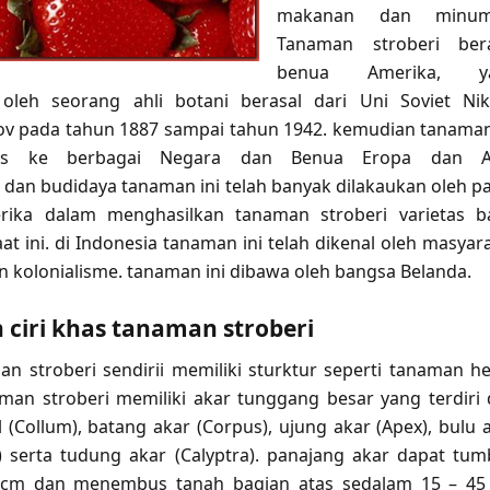
makanan dan minum
Tanaman stroberi bera
benua Amerika, y
 oleh seorang ahli botani berasal dari Uni Soviet Nik
lov pada tahun 1887 sampai tahun 1942. kemudian tanaman
as ke berbagai Negara dan Benua Eropa dan As
an budidaya tanaman ini telah banyak dilakaukan oleh p
rika dalam menghasilkan tanaman stroberi varietas 
t ini. di Indonesia tanaman ini telah dikenal oleh masyar
n kolonialisme. tanaman ini dibawa oleh bangsa Belanda.
 ciri khas tanaman stroberi
an stroberi sendirii memiliki sturktur seperti tanaman h
aman stroberi memiliki akar tunggang besar yang terdiri 
 (Collum), batang akar (Corpus), ujung akar (Apex), bulu 
is) serta tudung akar (Calyptra). panajang akar dapat tu
 cm dan menembus tanah bagian atas sedalam 15 – 45