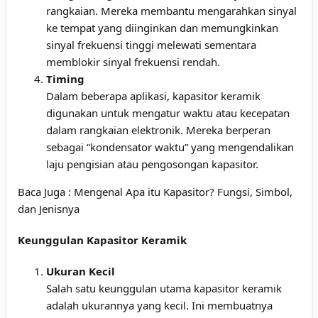
rangkaian. Mereka membantu mengarahkan sinyal
ke tempat yang diinginkan dan memungkinkan
sinyal frekuensi tinggi melewati sementara
memblokir sinyal frekuensi rendah.
Timing
Dalam beberapa aplikasi, kapasitor keramik
digunakan untuk mengatur waktu atau kecepatan
dalam rangkaian elektronik. Mereka berperan
sebagai “kondensator waktu” yang mengendalikan
laju pengisian atau pengosongan kapasitor.
Baca Juga :
Mengenal Apa itu Kapasitor? Fungsi, Simbol,
dan Jenisnya
Keunggulan Kapasitor Keramik
Ukuran Kecil
Salah satu keunggulan utama kapasitor keramik
adalah ukurannya yang kecil. Ini membuatnya