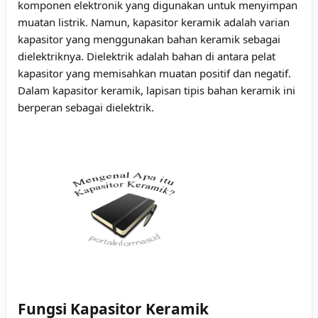
komponen elektronik yang digunakan untuk menyimpan
muatan listrik. Namun, kapasitor keramik adalah varian
kapasitor yang menggunakan bahan keramik sebagai
dielektriknya. Dielektrik adalah bahan di antara pelat
kapasitor yang memisahkan muatan positif dan negatif.
Dalam kapasitor keramik, lapisan tipis bahan keramik ini
berperan sebagai dielektrik.
Fungsi Kapasitor Keramik