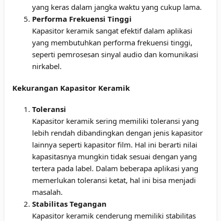
yang keras dalam jangka waktu yang cukup lama.
Performa Frekuensi Tinggi
Kapasitor keramik sangat efektif dalam aplikasi
yang membutuhkan performa frekuensi tinggi,
seperti pemrosesan sinyal audio dan komunikasi
nirkabel.
Kekurangan Kapasitor Keramik
Toleransi
Kapasitor keramik sering memiliki toleransi yang
lebih rendah dibandingkan dengan jenis kapasitor
lainnya seperti kapasitor film. Hal ini berarti nilai
kapasitasnya mungkin tidak sesuai dengan yang
tertera pada label. Dalam beberapa aplikasi yang
memerlukan toleransi ketat, hal ini bisa menjadi
masalah.
Stabilitas Tegangan
Kapasitor keramik cenderung memiliki stabilitas