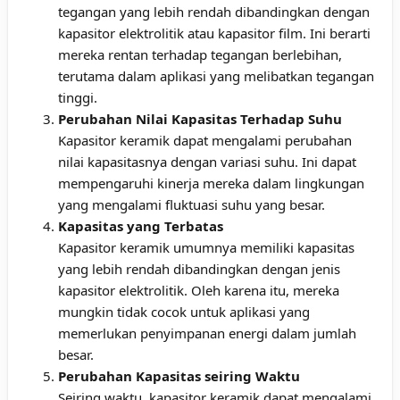
tegangan yang lebih rendah dibandingkan dengan
kapasitor elektrolitik atau kapasitor film. Ini berarti
mereka rentan terhadap tegangan berlebihan,
terutama dalam aplikasi yang melibatkan tegangan
tinggi.
Perubahan Nilai Kapasitas Terhadap Suhu
Kapasitor keramik dapat mengalami perubahan
nilai kapasitasnya dengan variasi suhu. Ini dapat
mempengaruhi kinerja mereka dalam lingkungan
yang mengalami fluktuasi suhu yang besar.
Kapasitas yang Terbatas
Kapasitor keramik umumnya memiliki kapasitas
yang lebih rendah dibandingkan dengan jenis
kapasitor elektrolitik. Oleh karena itu, mereka
mungkin tidak cocok untuk aplikasi yang
memerlukan penyimpanan energi dalam jumlah
besar.
Perubahan Kapasitas seiring Waktu
Seiring waktu, kapasitor keramik dapat mengalami