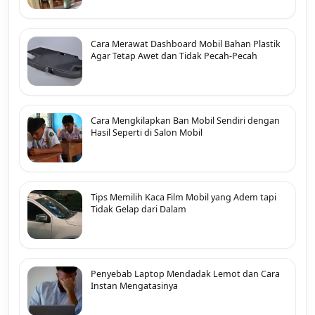
Cara Merawat Dashboard Mobil Bahan Plastik
Agar Tetap Awet dan Tidak Pecah-Pecah
Cara Mengkilapkan Ban Mobil Sendiri dengan
Hasil Seperti di Salon Mobil
Tips Memilih Kaca Film Mobil yang Adem tapi
Tidak Gelap dari Dalam
Penyebab Laptop Mendadak Lemot dan Cara
Instan Mengatasinya