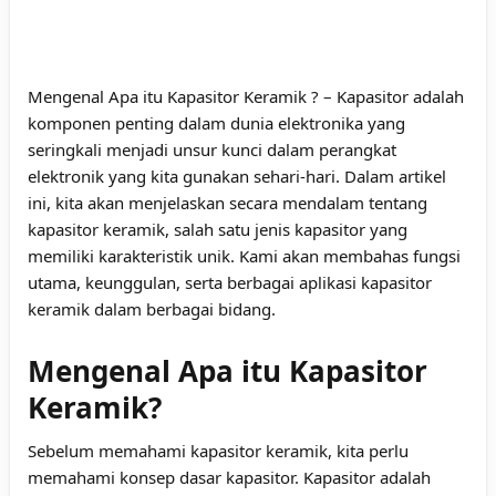
Mengenal Apa itu Kapasitor Keramik ?
– Kapasitor adalah
komponen penting dalam dunia elektronika yang
seringkali menjadi unsur kunci dalam perangkat
elektronik yang kita gunakan sehari-hari. Dalam artikel
ini, kita akan menjelaskan secara mendalam tentang
kapasitor keramik, salah satu jenis kapasitor yang
memiliki karakteristik unik. Kami akan membahas fungsi
utama, keunggulan, serta berbagai aplikasi kapasitor
keramik dalam berbagai bidang.
Mengenal Apa itu Kapasitor
Keramik?
Sebelum memahami kapasitor keramik, kita perlu
memahami konsep dasar kapasitor. Kapasitor adalah