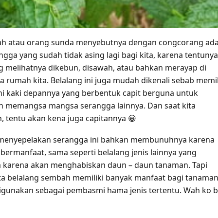
ah atau orang sunda menyebutnya dengan congcorang ada
ngga yang sudah tidak asing lagi bagi kita, karena tentunya
g melihatnya dikebun, disawah, atau bahkan merayap di
la rumah kita. Belalang ini juga mudah dikenali sebab memil
kni kaki depannya yang berbentuk capit berguna untuk
 memangsa mangsa serangga lainnya. Dan saat kita
tentu akan kena juga capitannya 😀
a menyepelakan serangga ini bahkan membunuhnya karena
bermanfaat, sama seperti belalang jenis lainnya yang
 karena akan menghabiskan daun – daun tanaman. Tapi
ta belalang sembah memiliki banyak manfaat bagi tanama
igunakan sebagai pembasmi hama jenis tertentu. Wah ko b