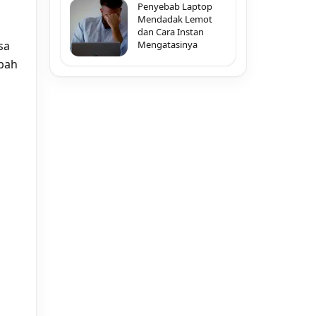
Penyebab Laptop
Mendadak Lemot
a
dan Cara Instan
sa
Mengatasinya
bah