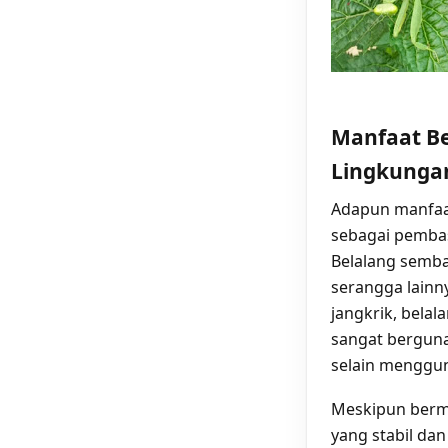
Manfaat Be
Lingkunga
Adapun manfaa
sebagai pemba
Belalang semba
serangga lainn
jangkrik, belal
sangat bergun
selain menggun
Meskipun berma
yang stabil dan