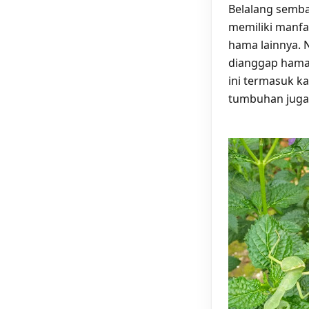
Belalang semba
memiliki manf
hama lainnya. 
dianggap hama
ini termasuk k
tumbuhan juga