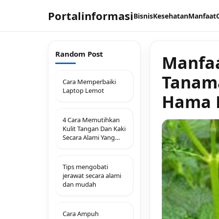
Portalinformasi
Bisnis
Kesehatan
Manfaat
Random Post
Manfaa
Tanam
Cara Memperbaiki
Laptop Lemot
Hama 
4 Cara Memutihkan
Kulit Tangan Dan Kaki
Secara Alami Yang
Simple Dan Efektif
Tips mengobati
jerawat secara alami
dan mudah
Cara Ampuh