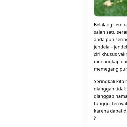
Belalang semb
salah satu sera
anda pun serin
jendela – jende
ciri khusus ya
menangkap dan
memegang pun, 
Seringkali kit
dianggap tidak 
dianggap hama
tunggu, ternya
karena dapat d
?