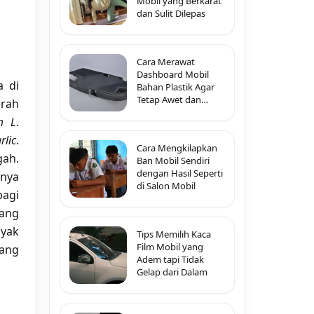
Mobil yang Berkarat
dan Sulit Dilepas
Cara Merawat
Dashboard Mobil
a di
Bahan Plastik Agar
Tetap Awet dan
erah
Tidak Pecah-Pecah
m L
.
rlic
.
Cara Mengkilapkan
gah.
Ban Mobil Sendiri
dengan Hasil Seperti
inya
di Salon Mobil
bagi
ang
nyak
Tips Memilih Kaca
Film Mobil yang
yang
Adem tapi Tidak
Gelap dari Dalam