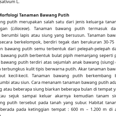
 sativum L.
Morfologi Tanaman Bawang Putih
g putih merupakan salah satu dari jenis keluarga tan
gan (
Liliaceae
). Tanaman bawang putih termasuk da
 berumbi lapis atau siung yang bersusun. Tanaman ba
secara berkelompok, berdiri tegak dan berukuran 30-75
n bawang putih semu terbentuk dari pelepah-pelepah d
awang putih berbentuk bulat pipih memanjang seperti p
awang putih terdiri atas sejumlah anak bawang (siung)
a terbungkus kulit tipis berwarna putih. Akar tanaman ba
but kecil-kecil. Tanaman bawang putih berkembang 
mbi atau siun. Cara menanam tanaman bawang putih ad
ng atau beberapa siung biarkan beberapa bulan di tempat 
tau sejuk sampai keluar akarnya kemudian tanam si
g putih tersebut pada tanah yang subur. Habitat tan
berada pada ketinggian tempat : 600 m – 1.200 m di 