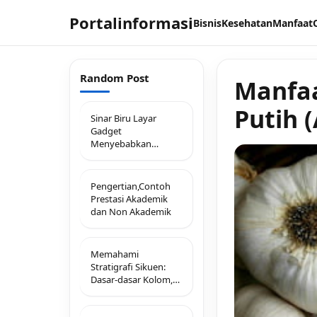
Portalinformasi
Bisnis
Kesehatan
Manfaat
Random Post
Manfaa
Putih 
Sinar Biru Layar
Gadget
Menyebabkan
Penuaan Dini
Pengertian,Contoh
Prestasi Akademik
dan Non Akademik
Memahami
Stratigrafi Sikuen:
Dasar-dasar Kolom,
Hukum, dan Prinsip