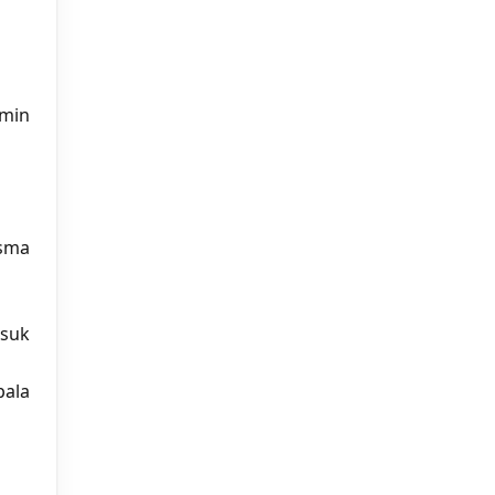
amin
sma
suk
pala