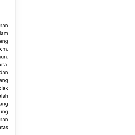
aman
lam
wang
 cm.
aun.
ita.
 dan
wang
biak
alah
yang
ung
aman
atas