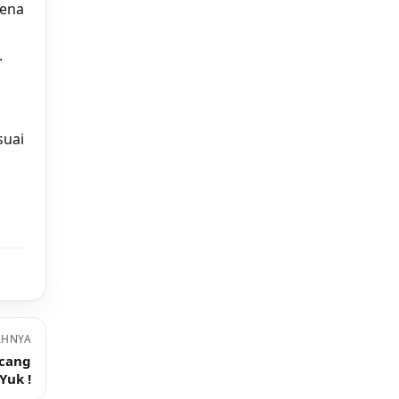
kena
.
suai
AHNYA
acang
Yuk !