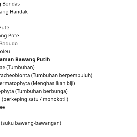
g Bondas
wang Handak
Pute
ang Pote
a Bodudo
Foleu
anaman Bawang Putih
tae (Tumbuhan)
racheobionta (Tumbuhan berpembuluh)
permatophyta (Menghasilkan biji)
iophyta (Tumbuhan berbunga)
da (berkeping satu / monokotil)
dae
eae (suku bawang-bawangan)