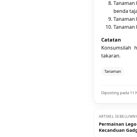
Tanaman b
benda taj
Tanaman b
Tanaman b
Catatan
Konsumsilah h
takaran.
Tanaman
Diposting pada 11
ARTIKEL SEBELUMN
Permainan Lego 
Kecanduan Gadg