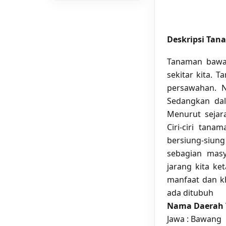
Deskripsi Ta
Tanaman bawan
sekitar kita. 
persawahan. 
Sedangkan da
Menurut sejar
Ciri-ciri tan
bersiung-siung
sebagian mas
jarang kita k
manfaat dan k
ada ditubuh
Nama Daerah 
Jawa : Bawang