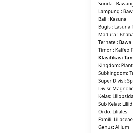
Sunda : Bawan
Lampung : Ba
Bali : Kasuna
Bugis : Lasuna 
Madura : Bhab
Ternate : Baw
Timor : Kalfeo 
Klasifikasi T
Kingdom: Plan
Subkingdom: T
Super Divisi: S
Divisi: Magnol
Kelas: Liliopsi
Sub Kelas: Lilii
Ordo: Liliales
Famili: Liliac
Genus: Allium