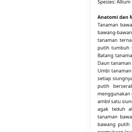
Spesies: Allium
Anatomi dan 
Tanaman bawan
bawang-bawan
tanaman terna
putih tumbuh 
Batang tanama
Daun tanaman b
Umbi tanaman b
setiap siungny
putih bersera
menggunakan u
ambil satu siu
agak teduh a
tanaman bawan
bawang putih 