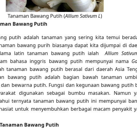
Tanaman Bawang Putih (
Allium Sativum L
)
naman Bawang Putih
g putih adalah tanaman yang sering kita temui berad
Tanaman bawang purih biasanya dapat kita dijumpai di da
Nama latin tanaman bawang putih ialah
Allium Sativu
lam bahasa inggris bawang putih mempunyai nama
Ga
ah tanaman bawang putih berasal dari daerah Asia Ten
aman bawang putih adalah bagian bawah tanaman umb
 dan bewarna putih. Fungsi dan kegunaan bawang putih 
yarakat digunakan sebagai bumbu masakan. Namun y
etahui ternyata tanaman bawang putih ini mempunyai ba
hasiat untuk menyembuhkan berbagai macam penyakit 
Tanaman Bawang Putih