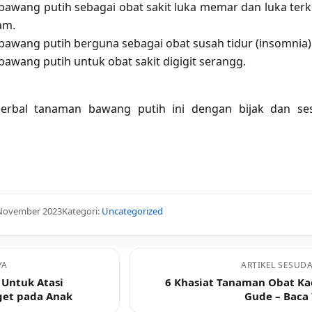
awang putih sebagai obat sakit luka memar dan luka ter
am.
awang putih berguna sebagai obat susah tidur (insomnia)
awang putih untuk obat sakit digigit serangg.
erbal tanaman bawang putih ini dengan bijak dan se
 November 2023
Kategori:
Uncategorized
YA
ARTIKEL SESUD
Untuk Atasi
6 Khasiat Tanaman Obat K
et pada Anak
Gude – Baca 