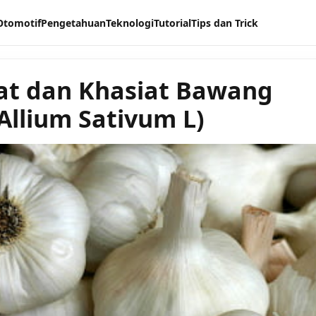
Otomotif
Pengetahuan
Teknologi
Tutorial
Tips dan Trick
t dan Khasiat Bawang
(Allium Sativum L)