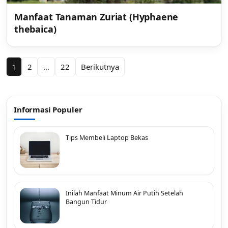
Manfaat Tanaman Zuriat (Hyphaene
thebaica)
Paginasi
1
2
…
22
Berikutnya
pos
Informasi Populer
Tips Membeli Laptop Bekas
Inilah Manfaat Minum Air Putih Setelah
Bangun Tidur