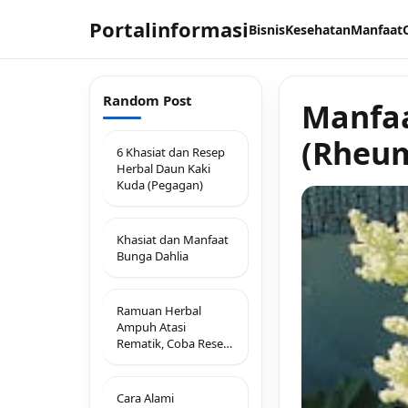
Portalinformasi
Bisnis
Kesehatan
Manfaat
Random Post
Manfaa
(Rheu
6 Khasiat dan Resep
Herbal Daun Kaki
Kuda (Pegagan)
Khasiat dan Manfaat
Bunga Dahlia
Ramuan Herbal
Ampuh Atasi
Rematik, Coba Resep
Alami Ini!
Cara Alami