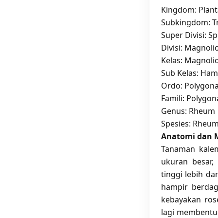
Kingdom: Plan
Subkingdom: T
Super Divisi: S
Divisi: Magnol
Kelas: Magnolio
Sub Kelas: Ha
Ordo: Polygona
Famili: Polygo
Genus: Rheum
Spesies: Rheu
Anatomi dan 
Tanaman kale
ukuran besar,
tinggi lebih d
hampir berda
kebayakan rose
lagi membentuk