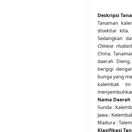
Deskripsi Ta
Tanaman kale
disekitar kit
Sedangkan da
Chinese rhubar
China. Tanaman
daerah Dieng,
bergigi denga
bunga yang men
kalembak in
menyembuhkan 
Nama Daerah
Sunda : Kalem
Jawa : Kelemba
Madura : Tale
Klasifikasi T