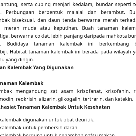
ntung, serta cuping menjari kedalam, bundar seperti t
t. Perbungaan berbentuk malalai dan berambut. Bu
bak biseksual, dan daun tenda berwarna merah terka
a merah muda atau keputihan. Buah tanaman kalem
tiga, berwarna coklat, lebih panjang daripada mahkota bu
ga. Budidaya tanaman kalembak ini berkembang b
ji. Habitat tanaman kalembak ini berada pada wilayah 
u yang dingin.
an Kalembak Yang Digunakan
anaman Kalembak
bak mengandung zat asam krisofanat, krisofanin, r
din, reokrisin, alizarin, glikogalin, tertrarin, dan katekin.
Khasiat Tanaman Kalembak Untuk Kesehatan
alembak digunakan untuk obat deuritik.
kalembak untuk pembersih darah.
kalembak berguna untuk penambah nafsu makan.