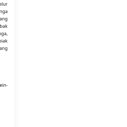
elur
nga
dang
bak
nga,
iak
yang
ein-