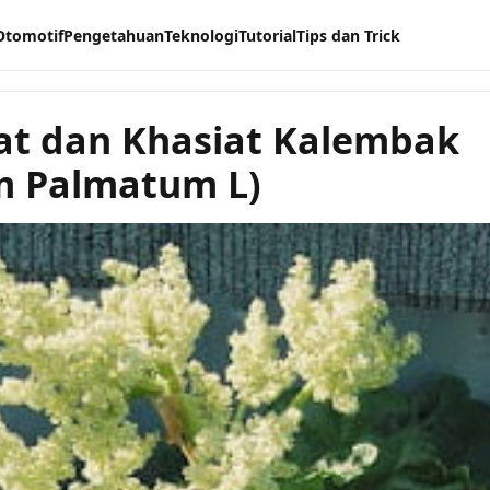
Otomotif
Pengetahuan
Teknologi
Tutorial
Tips dan Trick
t dan Khasiat Kalembak
m Palmatum L)