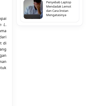
Penyebab Laptop
Mendadak Lemot
dan Cara Instan
Mengatasinya
pai
m L
.
ama
dari
t di
yang
ngan
aman
tuk