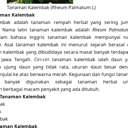
Tanaman Kalembak (Rheum Palmatum L)
naman Kalembak
mbak adalah tanaman rempah herbal yang sering jum
a. Nama latin tanaman kalembak adalah
Rheum Palmatu
lam bahasa inggris tanaman kalembak mempunyai n
b
. Asal tanaman kalembak ini menurut sejarah berasal 
 kalembak yang dibudidaya secara masal banyak terdapa
 Jawa Tengah. Ciri-ciri tanaman kalembak ialah daun 
n ujung daun yang tidak rata, ukuran daun besar de
julai ke atas berwarna merah. Kegunaan dan fungsi tan
i banyak digunakan sebagai tanaman herbal un
berbagai macam penyakit yang ada ditubuh.
 Tanaman Kalembak
bak
k
mbak
anaman Kalembak