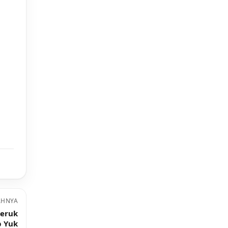
AHNYA
Jeruk
p Yuk