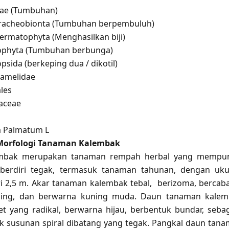
tae (Tumbuhan)
racheobionta (Tumbuhan berpembuluh)
permatophyta (Menghasilkan biji)
iophyta (Tumbuhan berbunga)
psida (berkeping dua / dikotil)
mamelidae
les
naceae
m Palmatum L
Morfologi Tanaman Kalembak
mbak merupakan tanaman rempah herbal yang mempun
 berdiri tegak, termasuk tanaman tahunan, dengan uk
ari 2,5 m. Akar tanaman kalembak tebal, berizoma, bercab
ging, dan berwarna kuning muda. Daun tanaman kalem
t yang radikal, berwarna hijau, berbentuk bundar, seba
 susunan spiral dibatang yang tegak. Pangkal daun tan