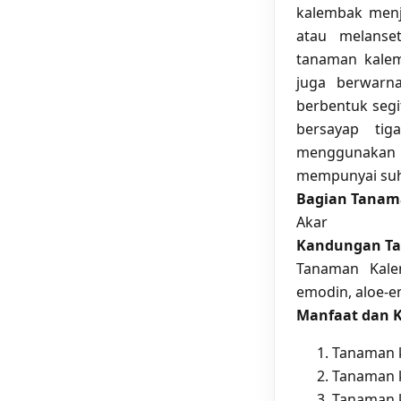
kalembak menja
atau melanse
tanaman kalem
juga berwarn
berbentuk segi
bersayap ti
menggunakan bi
mempunyai suh
Bagian Tanam
Akar
Kandungan T
Tanaman Kalem
emodin, aloe-emo
Manfaat dan 
Tanaman k
Tanaman 
Tanaman 