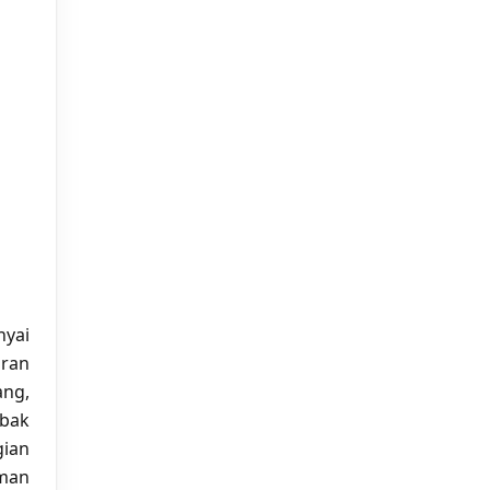
yai
uran
ang,
bak
gian
aman