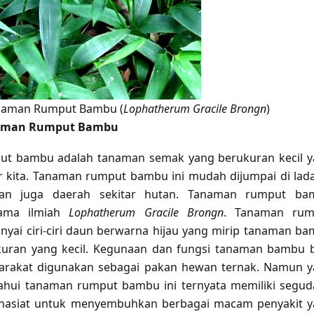
naman Rumput Bambu (
Lophatherum Gracile Brongn
)
naman Rumput Bambu
t bambu adalah tanaman semak yang berukuran kecil 
ar kita. Tanaman rumput bambu ini mudah dijumpai di lad
an juga daerah sekitar hutan. Tanaman rumput ba
ama ilmiah
Lophatherum Gracile Brongn
. Tanaman rum
ai ciri-ciri daun berwarna hijau yang mirip tanaman b
kuran yang kecil. Kegunaan dan fungsi tanaman bambu 
arakat digunakan sebagai pakan hewan ternak. Namun 
tahui tanaman rumput bambu ini ternyata memiliki segu
hasiat untuk menyembuhkan berbagai macam penyakit 