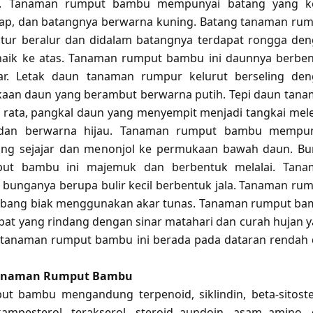
n. Tanaman rumput bambu mempunyai batang yang kec
ap, dan batangnya berwarna kuning. Batang tanaman ru
tur beralur dan didalam batangnya terdapat rongga de
naik ke atas. Tanaman rumput bambu ini daunnya berbe
ar. Letak daun tanaman rumpur kelurut berseling de
kaan daun yang berambut berwarna putih. Tepi daun tan
rata, pangkal daun yang menyempit menjadi tangkai mel
dan berwarna hijau. Tanaman rumput bambu mempun
ang sejajar dan menonjol ke permukaan bawah daun. B
ut bambu ini majemuk dan berbentuk melalai. Tana
unganya berupa bulir kecil berbentuk jala. Tanaman ru
ang biak menggunakan akar tunas. Tanaman rumput b
mpat yang rindang dengan sinar matahari dan curah hujan 
t tanaman rumput bambu ini berada pada dataran rendah
anaman Rumput Bambu
t bambu mengandung terpenoid, siklindin, beta-sitoste
kampesterol, terakserol, steroid aundoin, asam amino,