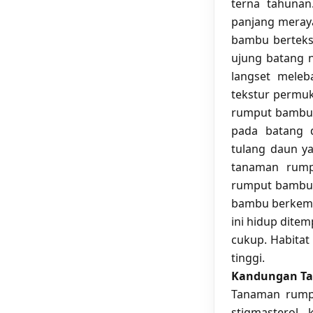
terna tahuna
panjang meray
bambu berteks
ujung batang 
langset meleb
tekstur permu
rumput bambu 
pada batang 
tulang daun y
tanaman rump
rumput bambu b
bambu berkemb
ini hidup dite
cukup. Habita
tinggi.
Kandungan T
Tanaman rumpu
stigmasterol, 