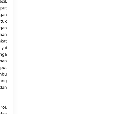
il,
mput
ngan
ntuk
ngan
aman
ekat
yai
unga
man
mput
ambu
yang
 dan
rol,
 dan