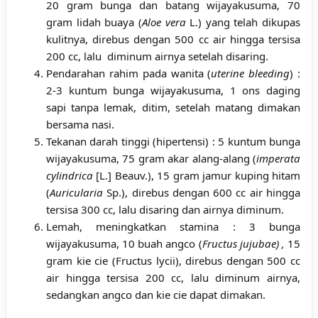
20 gram bunga dan batang wijayakusuma, 70
gram lidah buaya (
Aloe vera
L.) yang telah dikupas
kulitnya, direbus dengan 500 cc air hingga tersisa
200 cc, lalu diminum airnya setelah disaring.
Pendarahan rahim pada wanita (
uterine bleeding
) :
2-3 kuntum bunga wijayakusuma, 1 ons daging
sapi tanpa lemak, ditim, setelah matang dimakan
bersama nasi.
Tekanan darah tinggi (hipertensi) : 5 kuntum bunga
wijayakusuma, 75 gram akar alang-alang (
imperata
cylindrica
[L.] Beauv.), 15 gram jamur kuping hitam
(
Auricularia
Sp.), direbus dengan 600 cc air hingga
tersisa 300 cc, lalu disaring dan airnya diminum.
Lemah, meningkatkan stamina : 3 bunga
wijayakusuma, 10 buah angco (
Fructus jujubae) ,
15
gram kie cie (Fructus lycii), direbus dengan 500 cc
air hingga tersisa 200 cc, lalu diminum airnya,
sedangkan angco dan kie cie dapat dimakan.