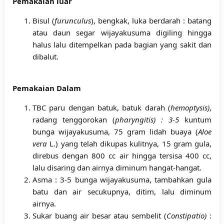
Pemakaian luar
Bisul (
furunculus
), bengkak, luka berdarah : batang
atau daun segar wijayakusuma digiling hingga
halus lalu ditempelkan pada bagian yang sakit dan
dibalut.
Pemakaian Dalam
TBC paru dengan batuk, batuk darah (
hemoptysis)
,
radang tenggorokan (
pharyngitis) : 3-5
kuntum
bunga wijayakusuma, 75 gram lidah buaya (
Aloe
vera
L.) yang telah dikupas kulitnya, 15 gram gula,
direbus dengan 800 cc air hingga tersisa 400 cc,
lalu disaring dan airnya diminum hangat-hangat.
Asma : 3-5 bunga wijayakusuma, tambahkan gula
batu dan air secukupnya, ditim, lalu diminum
airnya.
Sukar buang air besar atau sembelit (
Constipatio)
: