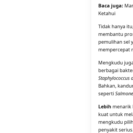
Baca juga:
Man
Ketahui
Tidak hanya itu
membantu pros
pemulihan sel 
mempercepat re
Mengkudu juga 
berbagai bakter
Staphylococcus a
Bahkan, kandu
seperti
Salmonel
Lebih
menarik 
kuat untuk mel
mengkudu pili
penyakit serius