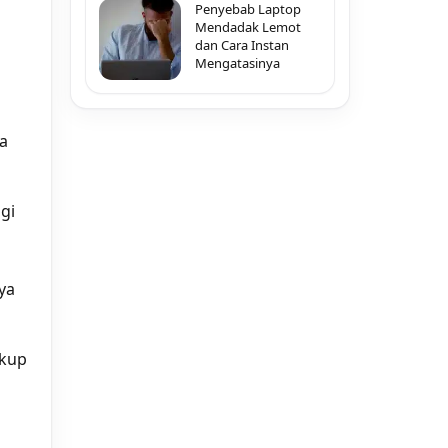
Penyebab Laptop
Mendadak Lemot
dan Cara Instan
Mengatasinya
ga
gi
ya
ukup