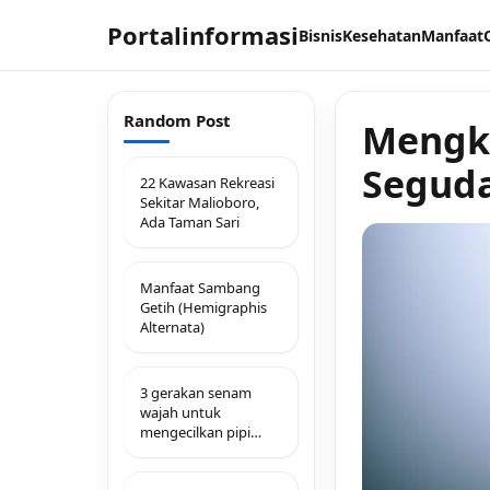
Portalinformasi
Bisnis
Kesehatan
Manfaat
Random Post
Mengku
Seguda
22 Kawasan Rekreasi
Sekitar Malioboro,
Ada Taman Sari
Manfaat Sambang
Getih (Hemigraphis
Alternata)
3 gerakan senam
wajah untuk
mengecilkan pipi
tembem dengan
mudah dan sudah