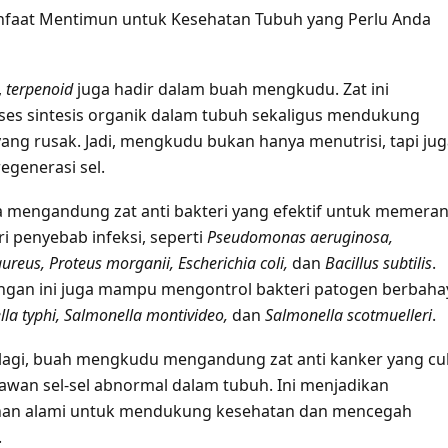
faat Mentimun untuk Kesehatan Tubuh yang Perlu Anda
,
terpenoid
juga hadir dalam buah mengkudu. Zat ini
es sintesis organik dalam tubuh sekaligus mendukung
yang rusak. Jadi, mengkudu bukan hanya menutrisi, tapi ju
generasi sel.
mengandung zat anti bakteri yang efektif untuk memeran
i penyebab infeksi, seperti
Pseudomonas aeruginosa,
ureus, Proteus morganii, Escherichia coli,
dan
Bacillus subtilis
.
ngan ini juga mampu mengontrol bakteri patogen berbaha
la typhi, Salmonella montivideo,
dan
Salmonella scotmuelleri
.
lagi, buah mengkudu mengandung zat anti kanker yang c
awan sel-sel abnormal dalam tubuh. Ini menjadikan
han alami untuk mendukung kesehatan dan mencegah
.