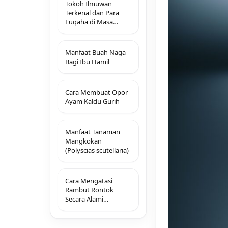
terbukti hasilnya
Tokoh Ilmuwan
Terkenal dan Para
Fuqaha di Masa
Dinasti Umayyah
Manfaat Buah Naga
Bagi Ibu Hamil
Cara Membuat Opor
Ayam Kaldu Gurih
Manfaat Tanaman
Mangkokan
(Polyscias scutellaria)
Cara Mengatasi
Rambut Rontok
Secara Alami
Tradisional