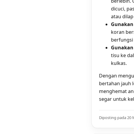
berlebih.
dicuci, p
atau dilap 
Gunakan 
koran ber
berfungsi
Gunakan 
tisu ke d
kulkas.
Dengan menguba
bertahan jauh 
menghemat angg
segar untuk kel
Diposting pada 20 