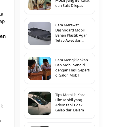
Mobil yang Berkarat
dan Sulit Dilepas
ka
kap
Cara Merawat
Dashboard Mobil
Bahan Plastik Agar
pan
Tetap Awet dan
Tidak Pecah-Pecah
Cara Mengkilapkan
Ban Mobil Sendiri
dengan Hasil Seperti
di Salon Mobil
Tips Memilih Kaca
Film Mobil yang
Adem tapi Tidak
uk
Gelap dari Dalam
n