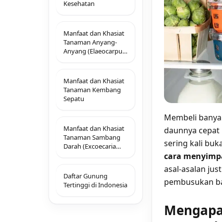
Kesehatan
Manfaat dan Khasiat
Tanaman Anyang-
Anyang (Elaeocarpus
Grandiflora J.E.Smith)
Manfaat dan Khasiat
Tanaman Kembang
Sepatu
Membeli banyak
Manfaat dan Khasiat
daunnya cepat
Tanaman Sambang
sering kali buk
Darah (Excoecaria
cara menyimpa
Cochinchinensis
Lour)
asal-asalan ju
Daftar Gunung
pembusukan ba
Tertinggi di Indonesia
Mengapa