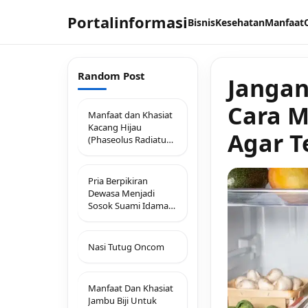
Portalinformasi
Bisnis
Kesehatan
Manfaat
Random Post
Jangan
Cara M
Manfaat dan Khasiat
Kacang Hijau
Agar T
(Phaseolus Radiatus
L.)
Pria Berpikiran
Dewasa Menjadi
Sosok Suami Idaman,
Mengapa?
Nasi Tutug Oncom
Manfaat Dan Khasiat
Jambu Biji Untuk