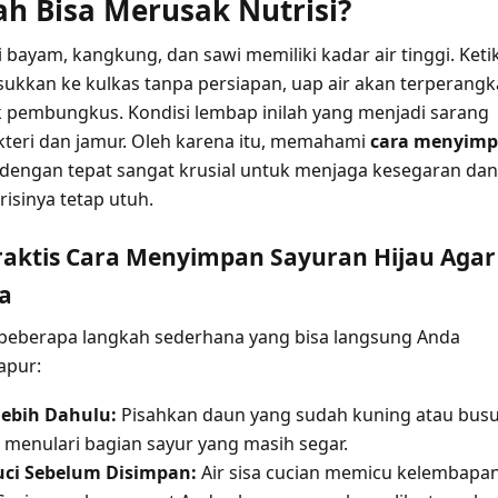
ah Bisa Merusak Nutrisi?
 bayam, kangkung, dan sawi memiliki kadar air tinggi. Keti
ukkan ke kulkas tanpa persiapan, uap air akan terperang
ik pembungkus. Kondisi lembap inilah yang menjadi sarang
teri dan jamur. Oleh karena itu, memahami
cara menyim
dengan tepat sangat krusial untuk menjaga kesegaran dan
isinya tetap utuh.
aktis Cara Menyimpan Sayuran Hijau Agar
a
 beberapa langkah sederhana yang bisa langsung Anda
apur:
rlebih Dahulu:
Pisahkan daun yang sudah kuning atau bus
k menulari bagian sayur yang masih segar.
uci Sebelum Disimpan:
Air sisa cucian memicu kelembapa