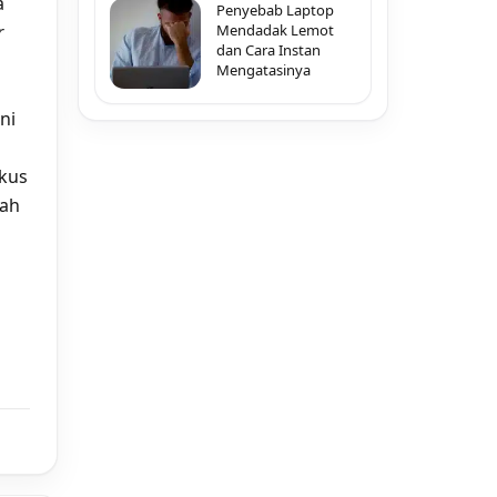
a
Penyebab Laptop
r
Mendadak Lemot
dan Cara Instan
Mengatasinya
ni
kus
wah