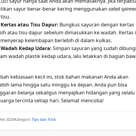
 Cuci sayur hanya saat Anda akan memasaknya. Jika terpaks
astikan sayur benar-benar kering menggunakan
salad spinne
tisu.
Kertas atau Tisu Dapur:
Bungkus sayuran dengan kertas
sih atau tisu dapur sebelum dimasukkan ke wadah. Kertas i
 menyerap kelembapan berlebih di dalam kulkas.
Wadah Kedap Udara:
Simpan sayuran yang sudah dibung
alam wadah plastik kedap udara, lalu letakkan di bagian ba
h kebiasaan kecil ini, stok bahan makanan Anda akan
lebih lama hingga satu minggu ke depan. Anda pun bisa
aran belanja sekaligus menyajikan hidangan yang selalu
uarga tercinta setiap hari. Selamat mencoba!
Mei 2026
Kategori:
Tips dan Trick