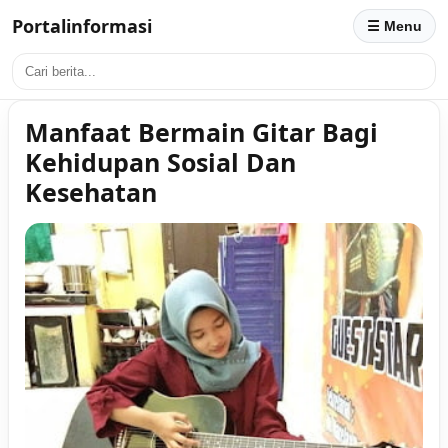
Portalinformasi
☰ Menu
Manfaat Bermain Gitar Bagi
Kehidupan Sosial Dan
Kesehatan