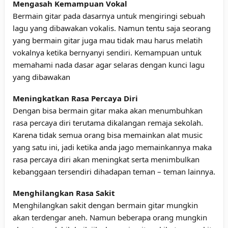
Mengasah Kemampuan Vokal
Bermain gitar pada dasarnya untuk mengiringi sebuah
lagu yang dibawakan vokalis. Namun tentu saja seorang
yang bermain gitar juga mau tidak mau harus melatih
vokalnya ketika bernyanyi sendiri. Kemampuan untuk
memahami nada dasar agar selaras dengan kunci lagu
yang dibawakan
Meningkatkan Rasa Percaya Diri
Dengan bisa bermain gitar maka akan menumbuhkan
rasa percaya diri terutama dikalangan remaja sekolah.
Karena tidak semua orang bisa memainkan alat music
yang satu ini, jadi ketika anda jago memainkannya maka
rasa percaya diri akan meningkat serta menimbulkan
kebanggaan tersendiri dihadapan teman – teman lainnya.
Menghilangkan Rasa Sakit
Menghilangkan sakit dengan bermain gitar mungkin
akan terdengar aneh. Namun beberapa orang mungkin