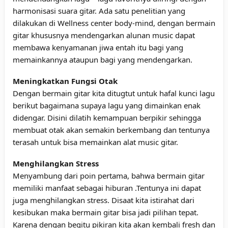
harmonisasi suara gitar. Ada satu penelitian yang
dilakukan di Wellness center body-mind, dengan bermain
gitar khususnya mendengarkan alunan music dapat
membawa kenyamanan jiwa entah itu bagi yang
memainkannya ataupun bagi yang mendengarkan.
Meningkatkan Fungsi Otak
Dengan bermain gitar kita ditugtut untuk hafal kunci lagu
berikut bagaimana supaya lagu yang dimainkan enak
didengar. Disini dilatih kemampuan berpikir sehingga
membuat otak akan semakin berkembang dan tentunya
terasah untuk bisa memainkan alat music gitar.
Menghilangkan Stress
Menyambung dari poin pertama, bahwa bermain gitar
memiliki manfaat sebagai hiburan .Tentunya ini dapat
juga menghilangkan stress. Disaat kita istirahat dari
kesibukan maka bermain gitar bisa jadi pilihan tepat.
Karena dengan begitu pikiran kita akan kembali fresh dan