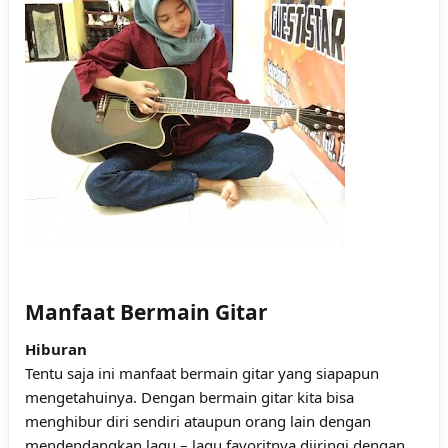
Manfaat Bermain Gitar
Hiburan
Tentu saja ini manfaat bermain gitar yang siapapun
mengetahuinya. Dengan bermain gitar kita bisa
menghibur diri sendiri ataupun orang lain dengan
mendendangkan lagu – lagu favoritnya diiringi dengan