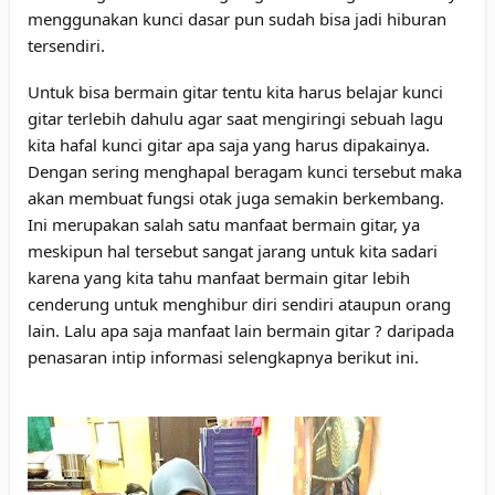
menggunakan kunci dasar pun sudah bisa jadi hiburan
tersendiri.
Untuk bisa bermain gitar tentu kita harus
belajar kunci
gitar
terlebih dahulu agar saat mengiringi sebuah lagu
kita hafal kunci gitar apa saja yang harus dipakainya.
Dengan sering menghapal beragam kunci tersebut maka
akan membuat fungsi otak juga semakin berkembang.
Ini merupakan salah satu manfaat bermain gitar, ya
meskipun hal tersebut sangat jarang untuk kita sadari
karena yang kita tahu manfaat bermain gitar lebih
cenderung untuk menghibur diri sendiri ataupun orang
lain. Lalu apa saja manfaat lain bermain gitar ? daripada
penasaran intip informasi selengkapnya berikut ini.