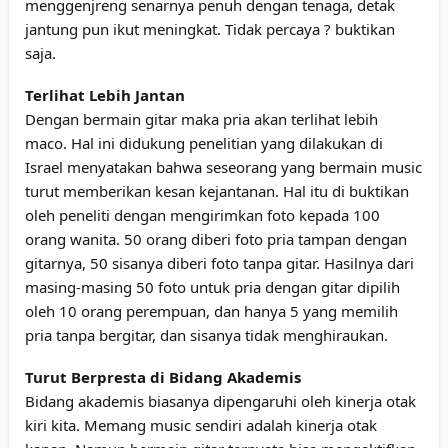
menggenjreng senarnya penuh dengan tenaga, detak
jantung pun ikut meningkat. Tidak percaya ? buktikan
saja.
Terlihat Lebih Jantan
Dengan bermain gitar maka pria akan terlihat lebih
maco. Hal ini didukung penelitian yang dilakukan di
Israel menyatakan bahwa seseorang yang bermain music
turut memberikan kesan kejantanan. Hal itu di buktikan
oleh peneliti dengan mengirimkan foto kepada 100
orang wanita. 50 orang diberi foto pria tampan dengan
gitarnya, 50 sisanya diberi foto tanpa gitar. Hasilnya dari
masing-masing 50 foto untuk pria dengan gitar dipilih
oleh 10 orang perempuan, dan hanya 5 yang memilih
pria tanpa bergitar, dan sisanya tidak menghiraukan.
Turut Berpresta di Bidang Akademis
Bidang akademis biasanya dipengaruhi oleh kinerja otak
kiri kita. Memang music sendiri adalah kinerja otak