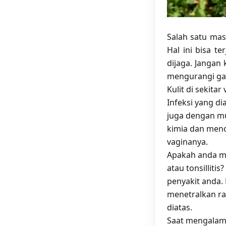
Salah satu mas
Hal ini bisa t
dijaga. Jangan
mengurangi gat
Kulit di sekita
Infeksi yang di
juga dengan mud
kimia dan men
vaginanya.
Apakah anda m
atau tonsilliti
penyakit anda.
menetralkan ra
diatas.
Saat mengalami