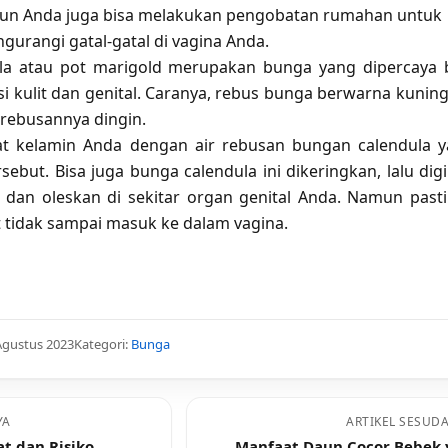
mun Anda juga bisa melakukan pengobatan rumahan untuk
rangi gatal-gatal di vagina Anda.
la atau pot marigold merupakan bunga yang dipercaya 
si kulit dan genital. Caranya, rebus bunga berwarna kuning 
r rebusannya dingin.
lat kelamin Anda dengan air rebusan bungan calendula 
rsebut. Bisa juga bunga calendula ini dikeringkan, lalu digi
dan oleskan di sekitar organ genital Anda. Namun past
 tidak sampai masuk ke dalam vagina.
Agustus 2023
Kategori:
Bunga
YA
ARTIKEL SESUD
t dan Risiko
Manfaat Daun Cocor Bebek