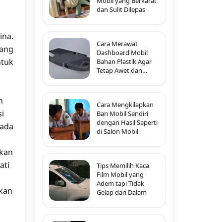
Mobil yang Berkarat
dan Sulit Dilepas
ina.
Cara Merawat
rang
Dashboard Mobil
ntuk
Bahan Plastik Agar
Tetap Awet dan
Tidak Pecah-Pecah
h
Cara Mengkilapkan
si
Ban Mobil Sendiri
dengan Hasil Seperti
pada
di Salon Mobil
okan
ati
Tips Memilih Kaca
Film Mobil yang
Adem tapi Tidak
tkan
Gelap dari Dalam