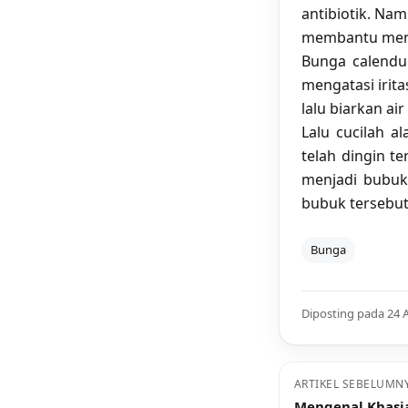
antibiotik. Na
membantu mengu
Bunga calendu
mengatasi irita
lalu biarkan ai
Lalu cucilah a
telah dingin te
menjadi bubuk 
bubuk tersebut
Bunga
Diposting pada 24 
ARTIKEL SEBELUMN
Mengenal Khasia