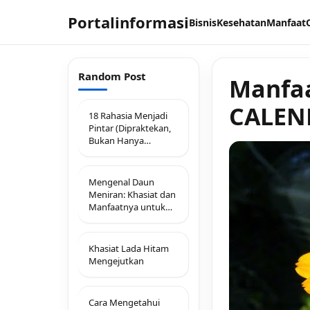
Portalinformasi
Bisnis
Kesehatan
Manfaat
Random Post
Manfaa
CALEN
18 Rahasia Menjadi
Pintar (Dipraktekan,
Bukan Hanya
Sekedar Teori)
Mengenal Daun
Meniran: Khasiat dan
Manfaatnya untuk
Kesehatan Tubuh
Khasiat Lada Hitam
Mengejutkan
Cara Mengetahui