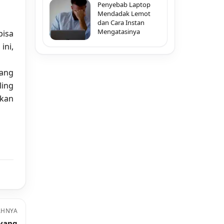
Penyebab Laptop
Mendadak Lemot
dan Cara Instan
Mengatasinya
bisa
ini,
yang
ling
ikan
AHNYA
 yang