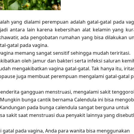
alah yang dialami perempuan adalah gatal-gatal pada vag
erjadi antara lain karena kebersihan alat kelamin yang ku
 khawatir, ada pengobatan rumahan yang bisa dilakukan u
al-gatal pada vagina.
r vagina memang sangat sensitif sehingga mudah teriritasi.
akibatkan oleh jamur dan bakteri serta infeksi saluran kemi
ah mengakibatkan vagina gatal-gatal. Tak hanya itu, irita
opause juga membuat perempuan mengalami gatal-gatal 
enderita gangguan menstruasi, mengalami sakit tenggor
s? Mungkin bunga cantik bernama Calendula ini bisa mengob
 Kandungan pada bunga calendula sangat berguna untuk
sa sakit saat menstruasi dua penyakit lainnya yang disebu
 gatal pada vagina, Anda para wanita bisa menggunakan