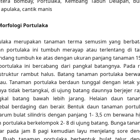
utera Bombay, Portulaka, Kembang Tabuh Delapan, b
 apulaka, cantik manis
orfologi Portulaka
ulaka merupakan tanaman terma semusim yang berbat
n portulaka ini tumbuh merayap atau terlentang di t
ndang tumbuh ke atas dengan ukuran panjang tanaman 1
ortulaka ini bercabang dari pangkal batangnya. Pada 
struktur rambut halus. Batang tanaman portulaka berw
jau. Tanaman portulaka berdaun tunggal dengan letak 
nya tidak bertangkai, di ujung batang daunnya berjejer ra
gkal batang bawah lebih jarang. Helaian daun tana
tebal berdaging dan berair. Bentuk daun tanaman portu
jarum bulat silindris dengan panjang 1- 3,5 cm berwana hi
portulaka berkelompok 2- 8 di ujung batang. Bunga tan
ar pada jam 8 pagi kemudian layu menjelang sore de
 Buah tanaman portulaka berbentuk bulat telur den