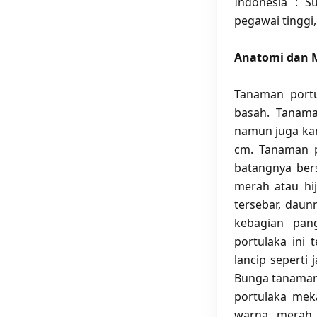
Indonesia : S
pegawai tinggi,
Anatomi dan M
Tanaman port
basah. Tanama
namun juga ka
cm. Tanaman p
batangnya ber
merah atau hi
tersebar, daun
kebagian pan
portulaka ini 
lancip seperti 
Bunga tanaman 
portulaka mek
warna merah.