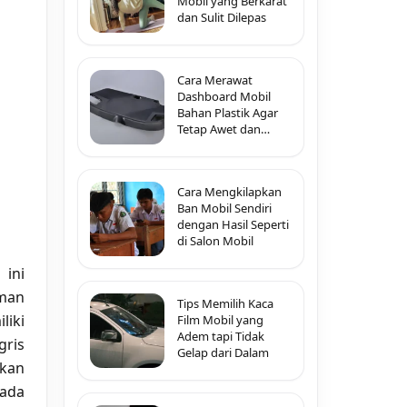
Mobil yang Berkarat
dan Sulit Dilepas
Cara Merawat
Dashboard Mobil
Bahan Plastik Agar
Tetap Awet dan
Tidak Pecah-Pecah
Cara Mengkilapkan
Ban Mobil Sendiri
dengan Hasil Seperti
di Salon Mobil
 ini
aman
Tips Memilih Kaca
liki
Film Mobil yang
Adem tapi Tidak
gris
Gelap dari Dalam
akan
pada