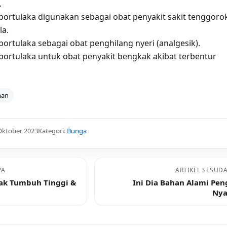
.
ortulaka digunakan sebagai obat penyakit sakit tenggoro
la.
ortulaka sebagai obat penghilang nyeri (analgesik).
ortulaka untuk obat penyakit bengkak akibat terbentur
man
Oktober 2023
Kategori:
Bunga
YA
ARTIKEL SESUD
ak Tumbuh Tinggi &
Ini Dia Bahan Alami Pen
Ny