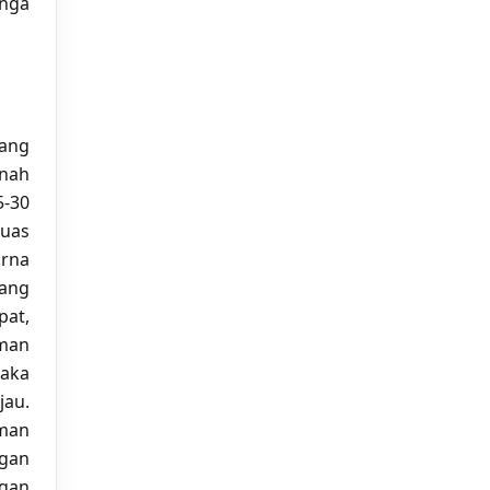
unga
ang
anah
5-30
ruas
arna
yang
pat,
man
laka
jau.
aman
ngan
gan