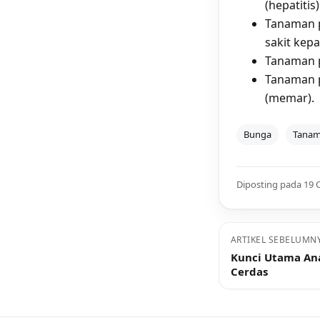
(hepatitis)
Tanaman p
sakit kepa
Tanaman p
Tanaman p
(memar).
Bunga
Tana
Diposting pada 19 
ARTIKEL SEBELUMN
Kunci Utama An
Cerdas