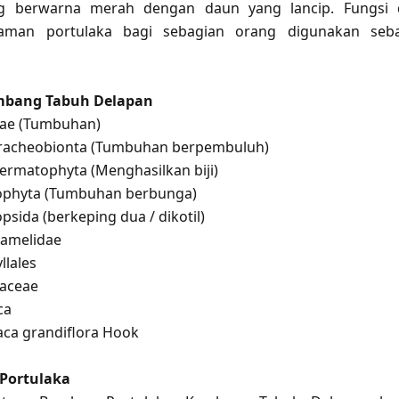
g berwarna merah dengan daun yang lancip. Fungsi 
aman portulaka bagi sebagian orang digunakan seba
embang Tabuh Delapan
tae (Tumbuhan)
racheobionta (Tumbuhan berpembuluh)
permatophyta (Menghasilkan biji)
iophyta (Tumbuhan berbunga)
psida (berkeping dua / dikotil)
mamelidae
llales
caceae
ca
aca grandiflora Hook
Portulaka