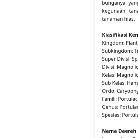
bunganya yan
kegunaan tan
tanaman hias.
Klasifikasi K
Kingdom: Plan
Subkingdom: T
Super Divisi: S
Divisi: Magnol
Kelas: Magnolio
Sub Kelas: Ha
Ordo: Caryophy
Famili: Portula
Genus: Portula
Spesies: Portul
Nama Daerah 