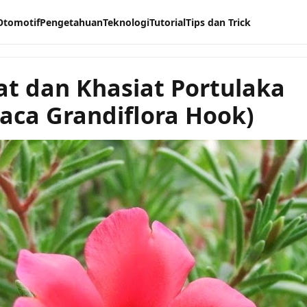
Otomotif
Pengetahuan
Teknologi
Tutorial
Tips dan Trick
t dan Khasiat Portulaka
laca Grandiflora Hook)