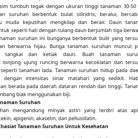
im tumbuh tegak dengan ukuran tinggi tanaman 30-50
n suruhan berbentuk bulat silindris, beralur, berca
au muda keputihan mengkilap dan berair. Daun tana
tuk seperti hati dengan tulang daun berjumlah tiga berw
anaman suruhan ini bunganya berbentuk bulir yang ters
ian berwarna hijau. Bunga tanaman suruhan muncul p
g tangkai dan ketiak daun. Buah tanaman suru
t lonjong ujung runcing berwarna kecoklatan dan ters
 seperti tanaman lada. Tanaman suruhan hidup pada da
dengan intensitas sinar matahari yang sedikit. Hab
an berada pada daerah dataran rendah dan tinggi. Tan
mbang biak menggunakan biji.
anaman Suruhan
an mengandung minyak astiri yang terdiri atas api
etekin, apigenin, akasetin, dan pellusidatin.
Khasiat Tanaman Suruhan Untuk Kesehatan