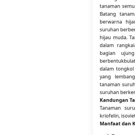
tanaman semus
Batang tanama
berwarna hij
suruhan berben
hijau muda. T
dalam rangka
bagian ujun
berbentukbula
dalam tongkol
yang lembang 
tanaman suruh
suruhan berke
Kandungan T
Tanaman suruh
kriofelin, isovi
Manfaat dan 