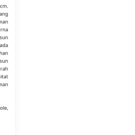
 cm.
bang
man
arna
usun
ada
han
usun
erah
itat
aman
ole,