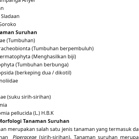
umpanga Anyer
an
, Sladaan
 Goroko
anaman Suruhan
tae (Tumbuhan)
racheobionta (Tumbuhan berpembuluh)
permatophyta (Menghasilkan biji)
iophyta (Tumbuhan berbunga)
psida (berkeping dua / dikotil)
noliidae
s
ae (suku sirih-sirihan)
mia
mia pellucida (L.) H.B.K
Morfologi Tanaman Suruhan
an merupakan salah satu jenis tanaman yang termasuk d
naman
Piperaceae
(sirih-sirihan). Tanaman suruhan merup