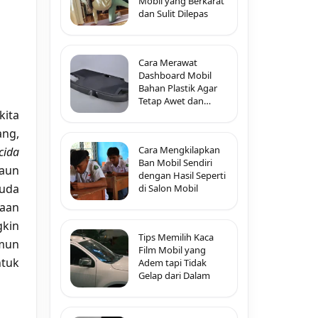
Mobil yang Berkarat
dan Sulit Dilepas
Cara Merawat
Dashboard Mobil
Bahan Plastik Agar
Tetap Awet dan
Tidak Pecah-Pecah
ita
ang,
Cara Mengkilapkan
cida
Ban Mobil Sendiri
daun
dengan Hasil Seperti
uda
di Salon Mobil
naan
kin
Tips Memilih Kaca
mun
Film Mobil yang
ntuk
Adem tapi Tidak
Gelap dari Dalam