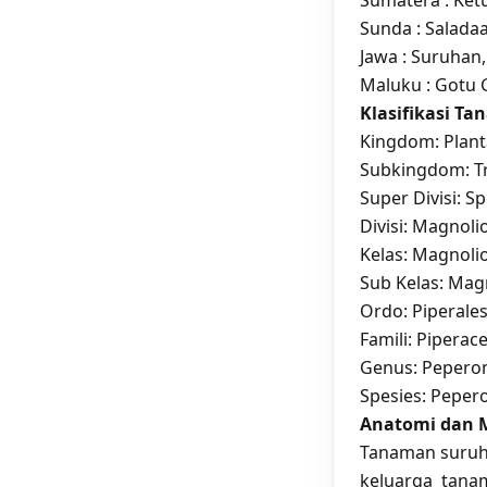
Sumatera :
Ket
Sunda : Salada
Jawa : Suruhan
Maluku : Gotu
Klasifikasi T
Kingdom: Plan
Subkingdom: T
Super Divisi: S
Divisi: Magnol
Kelas: Magnolio
Sub Kelas: Mag
Ordo: Piperale
Famili: Piperace
Genus: Pepero
Spesies: Pepero
Anatomi dan 
Tanaman suruh
keluarga ta