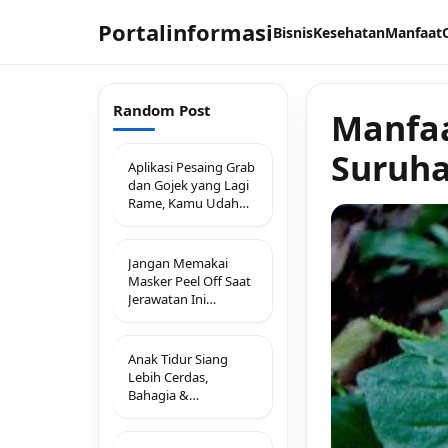
Portalinformasi
Bisnis
Kesehatan
Manfaat
Random Post
Manfaa
Suruha
Aplikasi Pesaing Grab
dan Gojek yang Lagi
Rame, Kamu Udah
Coba?
Jangan Memakai
Masker Peel Off Saat
Jerawatan Ini
Alasannya
Anak Tidur Siang
Lebih Cerdas,
Bahagia &
Berprestasi