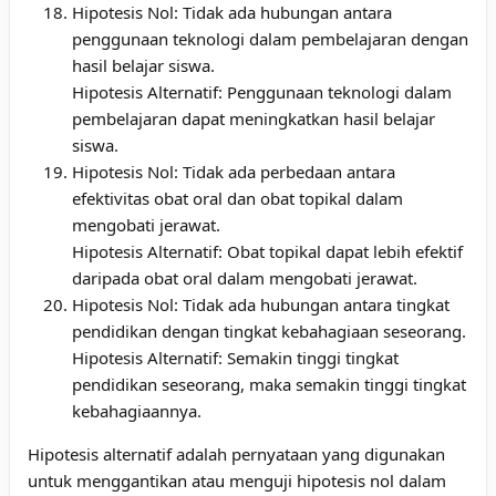
Hipotesis Nol: Tidak ada hubungan antara
penggunaan teknologi dalam pembelajaran dengan
hasil belajar siswa.
Hipotesis Alternatif: Penggunaan teknologi dalam
pembelajaran dapat meningkatkan hasil belajar
siswa.
Hipotesis Nol: Tidak ada perbedaan antara
efektivitas obat oral dan obat topikal dalam
mengobati jerawat.
Hipotesis Alternatif: Obat topikal dapat lebih efektif
daripada obat oral dalam mengobati jerawat.
Hipotesis Nol: Tidak ada hubungan antara tingkat
pendidikan dengan tingkat kebahagiaan seseorang.
Hipotesis Alternatif: Semakin tinggi tingkat
pendidikan seseorang, maka semakin tinggi tingkat
kebahagiaannya.
Hipotesis alternatif adalah pernyataan yang digunakan
untuk menggantikan atau menguji hipotesis nol dalam