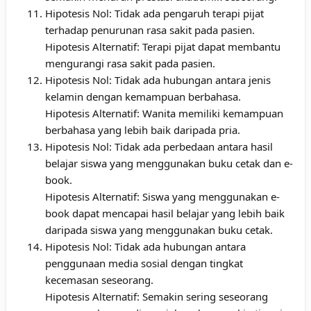
Hipotesis Nol: Tidak ada pengaruh terapi pijat
terhadap penurunan rasa sakit pada pasien.
Hipotesis Alternatif: Terapi pijat dapat membantu
mengurangi rasa sakit pada pasien.
Hipotesis Nol: Tidak ada hubungan antara jenis
kelamin dengan kemampuan berbahasa.
Hipotesis Alternatif: Wanita memiliki kemampuan
berbahasa yang lebih baik daripada pria.
Hipotesis Nol: Tidak ada perbedaan antara hasil
belajar siswa yang menggunakan buku cetak dan e-
book.
Hipotesis Alternatif: Siswa yang menggunakan e-
book dapat mencapai hasil belajar yang lebih baik
daripada siswa yang menggunakan buku cetak.
Hipotesis Nol: Tidak ada hubungan antara
penggunaan media sosial dengan tingkat
kecemasan seseorang.
Hipotesis Alternatif: Semakin sering seseorang