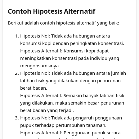
Contoh Hipotesis Alternatif
Berikut adalah contoh hipotesis alternatif yang baik:
Hipotesis Nol: Tidak ada hubungan antara
konsumsi kopi dengan peningkatan konsentrasi.
Hipotesis Alternatif: Konsumsi kopi dapat
meningkatkan konsentrasi pada individu yang
mengonsumsinya.
Hipotesis Nol: Tidak ada hubungan antara jumlah
latihan fisik yang dilakukan dengan penurunan
berat badan.
Hipotesis Alternatif: Semakin banyak latihan fisik
yang dilakukan, maka semakin besar penurunan
berat badan yang terjadi.
Hipotesis Nol: Tidak ada pengaruh penggunaan
pupuk terhadap pertumbuhan tanaman.
Hipotesis Alternatif: Penggunaan pupuk secara